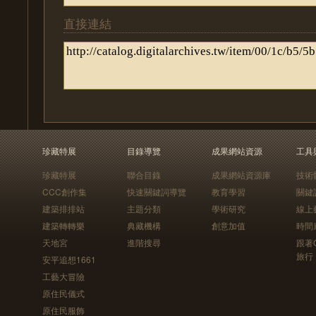
直接連結
珍藏特展
目錄導覽
成果網站資源
工具
珍藏特展
聯合目錄
成果網站資源庫
技術
CCC創作集
快速關鍵詞導覽
教育學習
關鍵
建築排排站
主題分類
學術研究
線上
建築轉轉樂
典藏機構
創意加值
時間
天地宮
進階搜尋
跟著
旅行
安平追想1661
工藝大冒險
原住民儀式
原住民服飾