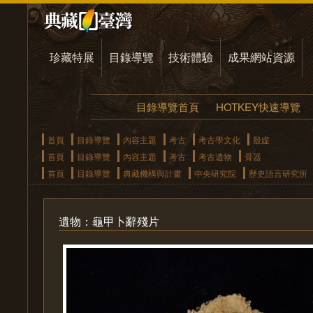
珍藏特展
目錄導覽
技術體驗
成果網站資源
目錄導覽首頁
HOTKEY快速導覽
首頁
目錄導覽
內容主題
考古
考古學文化
殷虛
首頁
目錄導覽
內容主題
考古
考古遺物
骨器
首頁
目錄導覽
典藏機構與計畫
中央研究院
歷史語言研究所
遺物：龜甲卜辭殘片