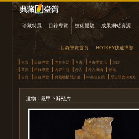
珍藏特展
目錄導覽
技術體驗
成果網站資源
目錄導覽首頁
HOTKEY快速導覽
首頁
目錄導覽
內容主題
考古
考古學文化
殷虛
首頁
目錄導覽
內容主題
考古
考古遺物
骨器
首頁
目錄導覽
典藏機構與計畫
中央研究院
歷史語言研究所
遺物：龜甲卜辭殘片