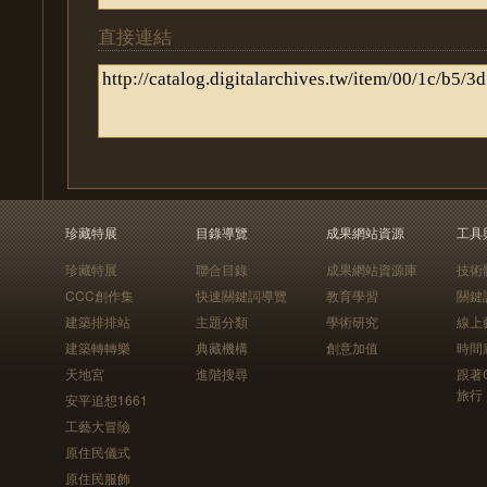
直接連結
珍藏特展
目錄導覽
成果網站資源
工具
珍藏特展
聯合目錄
成果網站資源庫
技術
CCC創作集
快速關鍵詞導覽
教育學習
關鍵
建築排排站
主題分類
學術研究
線上
建築轉轉樂
典藏機構
創意加值
時間
天地宮
進階搜尋
跟著
旅行
安平追想1661
工藝大冒險
原住民儀式
原住民服飾