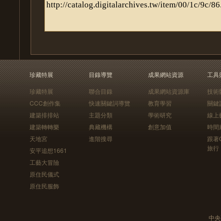
珍藏特展
目錄導覽
成果網站資源
工具
珍藏特展
聯合目錄
成果網站資源庫
技術
CCC創作集
快速關鍵詞導覽
教育學習
關鍵
建築排排站
主題分類
學術研究
線上
建築轉轉樂
典藏機構
創意加值
時間
天地宮
進階搜尋
跟著
旅行
安平追想1661
工藝大冒險
原住民儀式
原住民服飾
中央