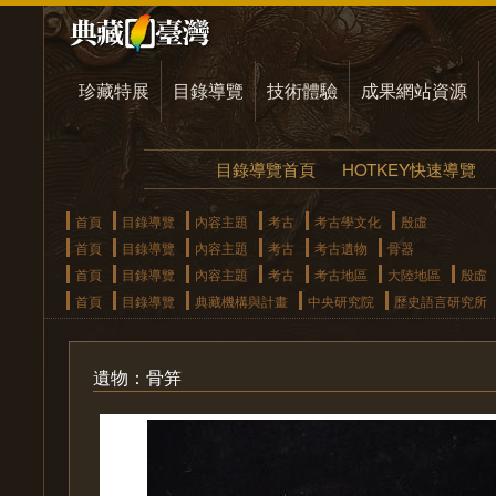
珍藏特展
目錄導覽
技術體驗
成果網站資源
目錄導覽首頁
HOTKEY快速導覽
首頁
目錄導覽
內容主題
考古
考古學文化
殷虛
首頁
目錄導覽
內容主題
考古
考古遺物
骨器
首頁
目錄導覽
內容主題
考古
考古地區
大陸地區
殷虛
首頁
目錄導覽
典藏機構與計畫
中央研究院
歷史語言研究所
遺物：骨笄