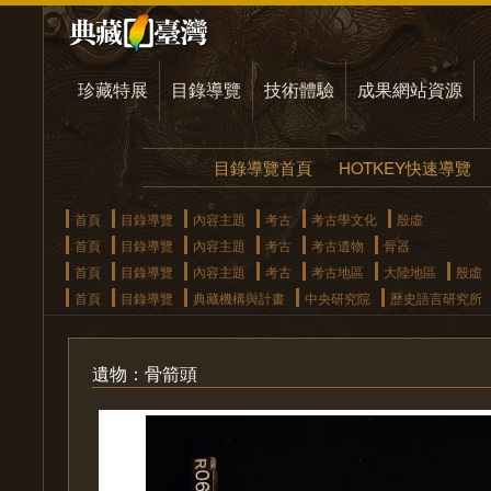
珍藏特展
目錄導覽
技術體驗
成果網站資源
目錄導覽首頁
HOTKEY快速導覽
首頁
目錄導覽
內容主題
考古
考古學文化
殷虛
首頁
目錄導覽
內容主題
考古
考古遺物
骨器
首頁
目錄導覽
內容主題
考古
考古地區
大陸地區
殷虛
首頁
目錄導覽
典藏機構與計畫
中央研究院
歷史語言研究所
遺物：骨箭頭