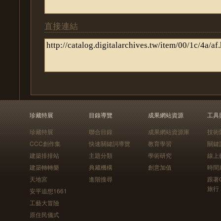
直接連結
珍藏特展
目錄導覽
成果網站資源
工具
珍藏特展
聯合目錄
成果網站資源庫
技術
CCC創作集
快速關鍵詞導覽
教育學習
關鍵
建築排排站
主題分類
學術研究
線上
建築轉轉樂
典藏機構
創意加值
時間
天地宮
進階搜尋
跟著
旅行
安平追想1661
工藝大冒險
原住民儀式