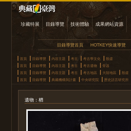
珍藏特展
目錄導覽
技術體驗
成果網站資源
目錄導覽首頁
HOTKEY快速導覽
首頁
目錄導覽
內容主題
考古
考古學文化
殷虛
首頁
目錄導覽
內容主題
考古
考古遺物
骨器
首頁
目錄導覽
內容主題
考古
考古地區
大陸地區
殷虛
首頁
目錄導覽
典藏機構與計畫
中央研究院
歷史語言研究所
遺物：柶