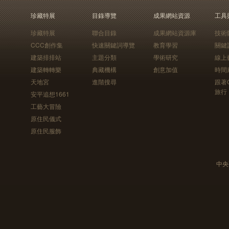
珍藏特展
目錄導覽
成果網站資源
工具
珍藏特展
聯合目錄
成果網站資源庫
技術
CCC創作集
快速關鍵詞導覽
教育學習
關鍵
建築排排站
主題分類
學術研究
線上
建築轉轉樂
典藏機構
創意加值
時間
天地宮
進階搜尋
跟著
旅行
安平追想1661
工藝大冒險
原住民儀式
原住民服飾
中央