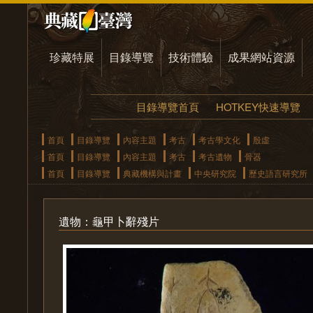
珍藏特展
目錄導覽
技術體驗
成果網站資源
目錄導覽首頁
HOTKEY快速導覽
首頁
目錄導覽
內容主題
考古
考古學文化
殷虛
首頁
目錄導覽
內容主題
考古
考古遺物
骨器
首頁
目錄導覽
典藏機構與計畫
中央研究院
歷史語言研究所
遺物：龜甲卜辭殘片