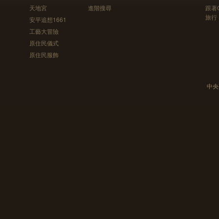
天地宮
進階搜尋
跟著
旅行
安平追想1661
工藝大冒險
原住民儀式
原住民服飾
中央