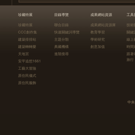
珍藏特展
目錄導覽
成果網站資源
工具
珍藏特展
聯合目錄
成果網站資源庫
技術
CCC創作集
快速關鍵詞導覽
教育學習
關鍵
建築排排站
主題分類
學術研究
線上
建築轉轉樂
典藏機構
創意加值
時間
天地宮
進階搜尋
跟著
旅行
安平追想1661
工藝大冒險
原住民儀式
原住民服飾
中央