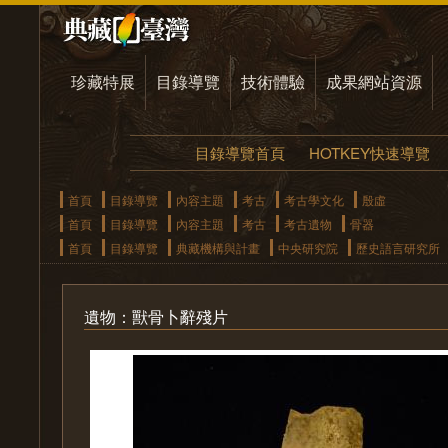
珍藏特展
目錄導覽
技術體驗
成果網站資源
目錄導覽首頁
HOTKEY快速導覽
首頁
目錄導覽
內容主題
考古
考古學文化
殷虛
首頁
目錄導覽
內容主題
考古
考古遺物
骨器
首頁
目錄導覽
典藏機構與計畫
中央研究院
歷史語言研究所
遺物：獸骨卜辭殘片