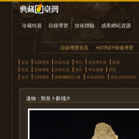
珍藏特展
目錄導覽
技術體驗
成果網站資源
目錄導覽首頁
HOTKEY快速導覽
首頁
目錄導覽
內容主題
考古
考古學文化
殷虛
首頁
目錄導覽
內容主題
考古
考古遺物
骨器
首頁
目錄導覽
典藏機構與計畫
中央研究院
歷史語言研究所
遺物：獸骨卜辭殘片