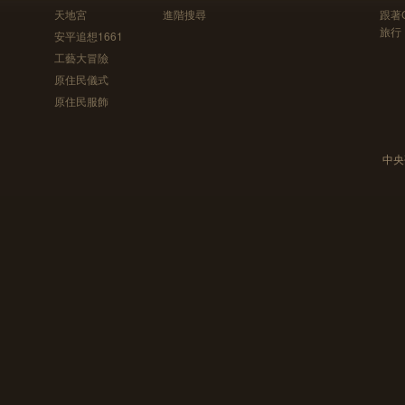
天地宮
進階搜尋
跟著
旅行
安平追想1661
工藝大冒險
原住民儀式
原住民服飾
中央