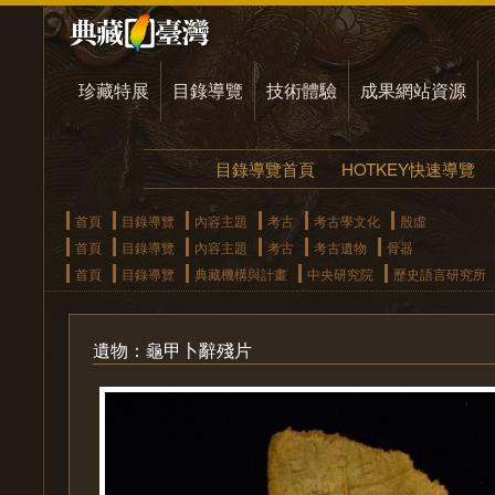
珍藏特展
目錄導覽
技術體驗
成果網站資源
目錄導覽首頁
HOTKEY快速導覽
首頁
目錄導覽
內容主題
考古
考古學文化
殷虛
首頁
目錄導覽
內容主題
考古
考古遺物
骨器
首頁
目錄導覽
典藏機構與計畫
中央研究院
歷史語言研究所
遺物：龜甲卜辭殘片