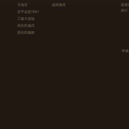
天地宮
進階搜尋
跟著
旅行
安平追想1661
工藝大冒險
原住民儀式
原住民服飾
中央