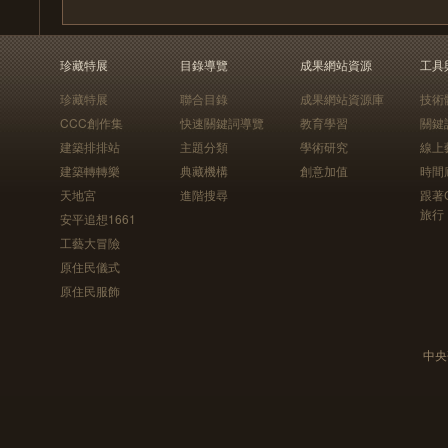
珍藏特展
目錄導覽
成果網站資源
工具
珍藏特展
聯合目錄
成果網站資源庫
技術
CCC創作集
快速關鍵詞導覽
教育學習
關鍵
建築排排站
主題分類
學術研究
線上
建築轉轉樂
典藏機構
創意加值
時間
天地宮
進階搜尋
跟著
旅行
安平追想1661
工藝大冒險
原住民儀式
原住民服飾
中央