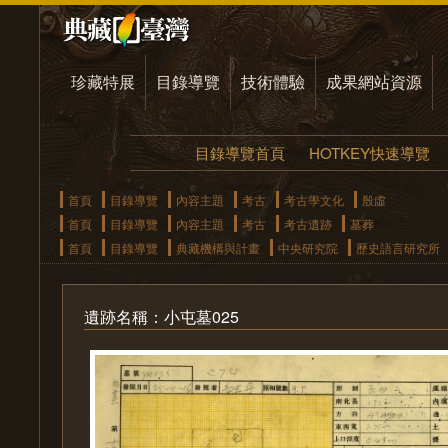
珍藏特展
目錄導覽
技術體驗
成果網站資源
目錄導覽首頁
HOTKEY快速導覽
首頁
目錄導覽
內容主題
考古
考古學文化
殷虛
首頁
目錄導覽
內容主題
考古
考古遺跡
墓葬
首頁
目錄導覽
典藏機構與計畫
中央研究院
歷史語言研究所
遺跡名稱：小屯墓025