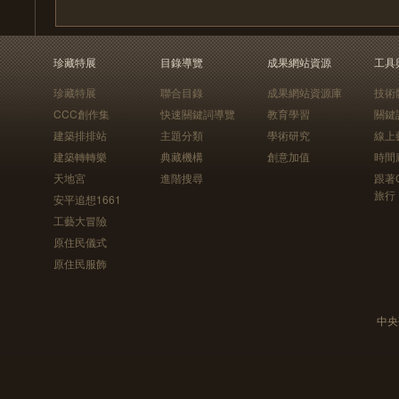
珍藏特展
目錄導覽
成果網站資源
工具
珍藏特展
聯合目錄
成果網站資源庫
技術
CCC創作集
快速關鍵詞導覽
教育學習
關鍵
建築排排站
主題分類
學術研究
線上
建築轉轉樂
典藏機構
創意加值
時間
天地宮
進階搜尋
跟著
旅行
安平追想1661
工藝大冒險
原住民儀式
原住民服飾
中央