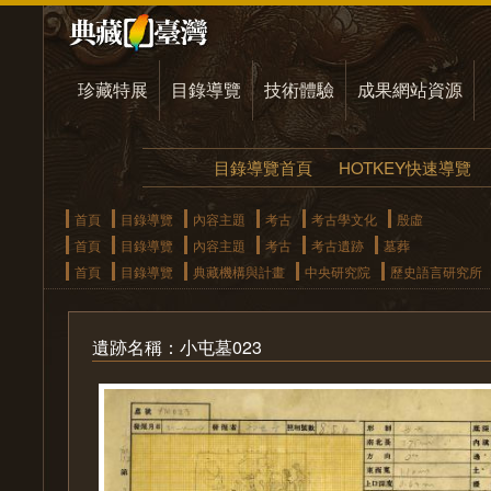
珍藏特展
目錄導覽
技術體驗
成果網站資源
目錄導覽首頁
HOTKEY快速導覽
首頁
目錄導覽
內容主題
考古
考古學文化
殷虛
首頁
目錄導覽
內容主題
考古
考古遺跡
墓葬
首頁
目錄導覽
典藏機構與計畫
中央研究院
歷史語言研究所
遺跡名稱：小屯墓023