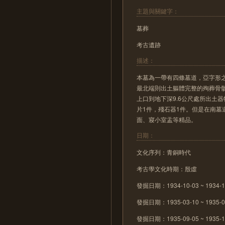
主題與關鍵字：
墓葬
考古遺跡
描述：
本墓為一帶有四條墓道，亞字形
最北端則出土軀體完整的殉葬骨
上口到地下深9.6公尺處所出土
片1件，殘石器1件。但是在南
面、寢小室盂等精品。
日期：
文化序列：青銅時代
考古學文化時期：殷虛
發掘日期：1934-10-03 ~ 1934-1
發掘日期：1935-03-10 ~ 1935-0
發掘日期：1935-09-05 ~ 1935-1