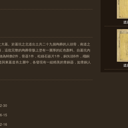
遺
之大墓。於墓坑之北道出土共二十九個殉葬的人頭骨，南道之
骸，這批完整的殉葬骨骸上塗有一層厚的紅色顏料。自墓坑內
器物為蚌飾2件，骨器1件，松綠石嵌片1件，銅矢頭6件，殘銅
墓道與東墓道夯土層中，各發現有一組精美的青銅器，如青銅人
遺
2-30
6-15
2-16