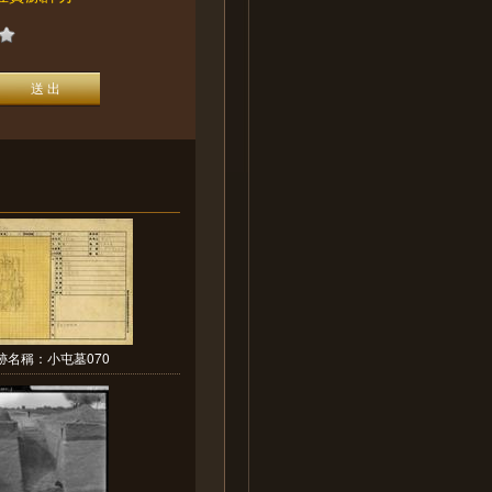
跡名稱：小屯墓070