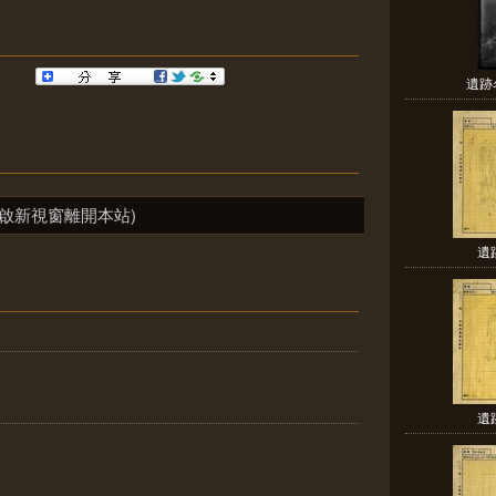
遺跡
啟新視窗離開本站)
遺
遺