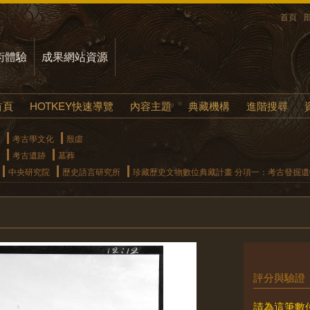
首頁
術體驗
成果網站資源
首頁
HOTKEY快速導覽
內容主題
典藏機構
進階搜尋
考古學文化
殷虛
考古遺跡
墓葬
中央研究院
歷史語言研究所
珍藏歷史文物數位典藏計畫 分項一：考古發掘
評分與驗證
請為這筆數