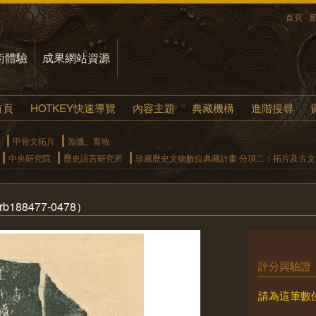
首頁
術體驗
成果網站資源
首頁
HOTKEY快速導覽
內容主題
典藏機構
進階搜尋
甲骨文拓片
漁獵、畜牧
中央研究院
歷史語言研究所
珍藏歷史文物數位典藏計畫 分項二：拓片及古
88477-0478）
評分與驗證
請為這筆數