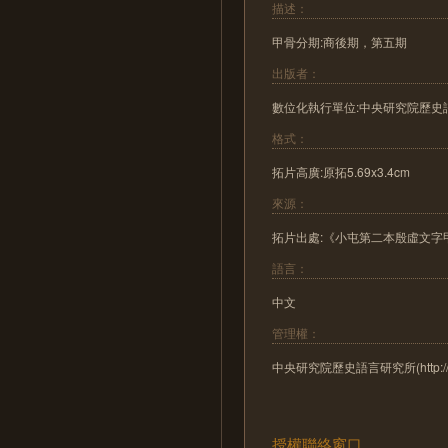
描述：
甲骨分期:商後期，第五期
出版者：
數位化執行單位:中央研究院歷史
格式：
拓片高廣:原拓5.69x3.4cm
來源：
拓片出處:《小屯第二本殷虛文字甲
語言：
中文
管理權：
中央研究院歷史語言研究所(http://www.
授權聯絡窗口