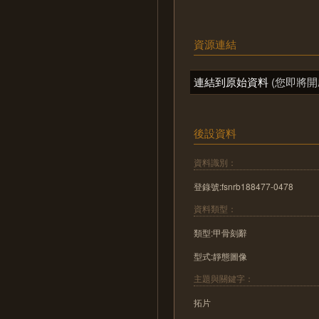
資源連結
連結到原始資料
(您即將開
後設資料
資料識別：
登錄號:fsnrb188477-0478
資料類型：
類型:甲骨刻辭
型式:靜態圖像
主題與關鍵字：
拓片