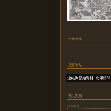
推薦分享
資源連結
連結到原始資料
(您即將開
後設資料
資料識別：