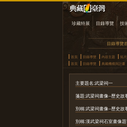
珍藏特展
目錄導覽
技
目錄導覽
首頁
目錄導覽
內容主題
拓片
首頁
目錄導覽
典藏機構與計畫
主要題名:武梁祠一
箋題:武梁祠畫像--歷史
別稱:武梁祠畫像--歷史
別稱:漢武梁祠石室畫像