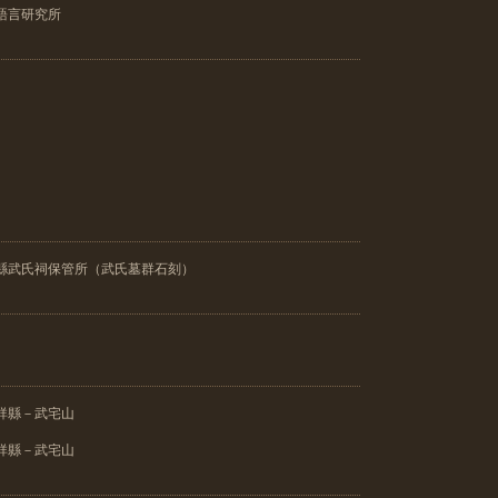
語言研究所
縣武氏祠保管所（武氏墓群石刻）
祥縣－武宅山
祥縣－武宅山