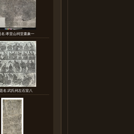
題名:孝堂山祠堂畫象一
題名:武氏祠左石室八