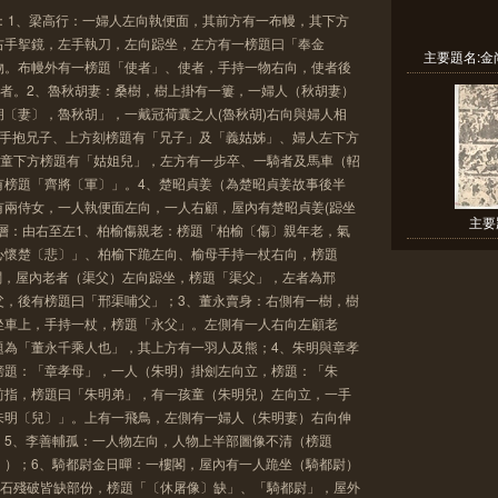
：1、梁高行：一婦人左向執便面，其前方有一布幔，其下方
右手挐鏡，左手執刀，左向跽坐，左方有一榜題曰「奉金
主要題名:金
物。布幔外有一榜題「使者」、使者，手持一物右向，使者後
御者。2、魯秋胡妻：桑樹，樹上掛有一簍，一婦人（秋胡妻）
〔妻〕，魯秋胡」，一戴冠荷囊之人(魯秋胡)右向與婦人相
）手抱兄子、上方刻榜題有「兄子」及「義姑姊」、婦人左下方
孩童下方榜題有「姑姐兒」，左方有一步卒、一騎者及馬車（軺
榜題「齊將〔軍〕」。4、楚昭貞姜（為楚昭貞姜故事後半
有兩侍女，一人執便面左向，一人右顧，屋內有楚昭貞姜(跽坐
主要
二層：由右至左1、柏榆傷親老：榜題「柏榆〔傷〕親年老，氣
心懷楚〔悲〕」、柏榆下跪左向、榆母手持一杖右向，榜題
樓閣，屋內老者（渠父）左向跽坐，榜題「渠父」，左者為邢
，後有榜題曰「邢渠哺父」；3、董永賣身：右側有一樹，樹
坐車上，手持一杖，榜題「永父」。左側有一人右向左顧老
為「董永千乘人也」，其上方有一羽人及熊；4、朱明與章孝
榜題：「章孝母」，一人（朱明）掛劍左向立，榜題：「朱
前指，榜題曰「朱明弟」，有一孩童（朱明兒）左向立，一手
朱明〔兒〕」。上有一飛鳥，左側有一婦人（朱明妻）右向伸
5、李善輔孤：一人物左向，人物上半部圖像不清（榜題
）；6、騎都尉金日暺：一樓閣，屋內有一人跪坐（騎都尉）
因石殘破皆缺部份，榜題「〔休屠像〕缺」、「騎都尉」，屋外