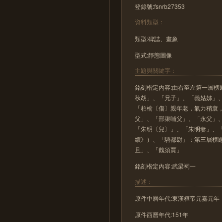
登錄號:fsnrb27353
資料類型：
類型:碑誌、畫象
型式:靜態圖像
主題與關鍵字：
銘刻楷定內容:由右至左第一層
秋胡」、「兄子」、「義姑姊」
「柏榆〔傷〕親年老，氣力稍衰
父」、「邢渠哺父」、「永父」
「朱明〔兒〕」、「朱明妻」、
續》）、「騎都尉」；第三層榜
且」、「魏須賈」
銘刻楷定內容:武梁祠一
描述：
原件中曆年代:東漢桓帝元嘉元年
原件西曆年代:151年