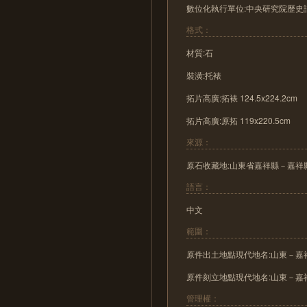
數位化執行單位:中央研究院歷史
格式：
材質:石
裝潢:托裱
拓片高廣:拓裱 124.5x224.2cm
拓片高廣:原拓 119x220.5cm
來源：
原石收藏地:山東省嘉祥縣－嘉祥
語言：
中文
範圍：
原件出土地點現代地名:山東－嘉
原件刻立地點現代地名:山東－嘉
管理權：