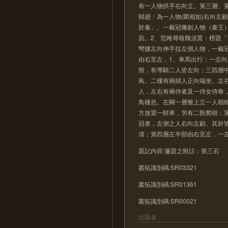
有一人物拱手右向立。第三層、
歸趙：為一人物(藺相如)右向左
於秦」。一戴冠佩劍人物（秦王
笏。2、范雎辱報魏須賈：榜題
彎腰左向伸手拉左側人物，一戴冠
由右至左，1、車馬出行：一左
熊，有導騎二人皆左向；三四層
鳥。二樓有兩婦人正向端坐、左
人，左右有兩侍者及一侍女侍奉
鳥棲息。左闕一層簷上立一人朝
方放置一軿車，另有二獸爬樹；
冠者，左側之人右向左顧、其於
清；第四層左半部由右至左，一
題記內容:箋題之附註：第三石
叢拓識別碼:SR03321
叢拓識別碼:SR01361
叢拓識別碼:SR00021
出版者：