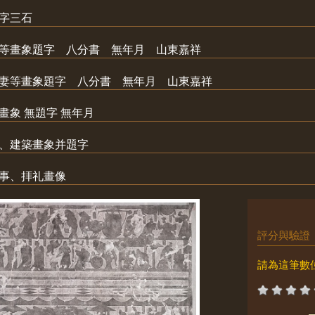
題字三石
公等畫象題字 八分書 無年月 山東嘉祥
胡妻等畫象題字 八分書 無年月 山東嘉祥
畫象 無題字 無年月
馬、建築畫象并題字
故事、拝礼畫像
評分與驗證
請為這筆數