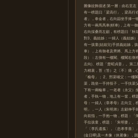
圖像紋飾描述:第一層：由右至左
有一榜題曰「梁高行」，梁高行
者」，奉金者，右向跽坐手捧一
方有一兩馬馬車(軿車)，上有一
右向採桑而左顧，有榜題曰「秋胡
對3、義姑姊：一婦人（義姑姊
有一孩童(姑姐兒)手抓義姑姊，
車），上有御者及齊將、馬上方有
段）：左側有一樓閣、樓閣右側
左向)、榜題「楚昭貞姜」。第
力稍衰，苔（笞）之〔不〕痛，
「榆母」； 2、邢渠哺父：一
渠，跪坐一手持筷子，一手扶渠父
下有一兩輪車，一老者（永父）
者，手執一物，地上有一筐，榜題
母：一婦人（章孝母）左向立，
明」，一人（朱明弟）左顧伸手
向前指，一手抱一物，榜題：「
手拉孩童，榜題：「朱明妻」。；
「〔李氏遺孤〕，〔忠孝李善〕」
(金日暺)及一木像（休屠像），