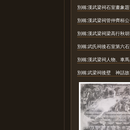
別稱:漢武梁祠石室畫象
別稱:漢武梁祠管仲齊桓
別稱:漢武梁祠梁高行秋
別稱:武氏祠後石室第六石
別稱:漢武梁祠人物、車
別稱:武梁祠後壁 神話