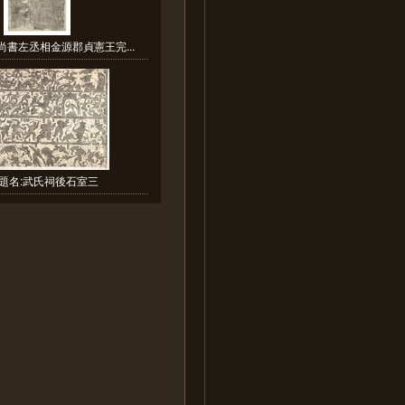
尚書左丞相金源郡貞憲王完...
題名:武氏祠後石室三