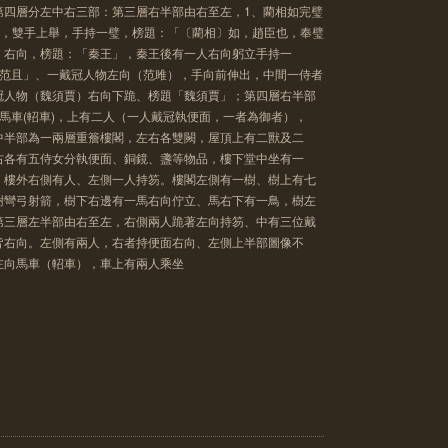
第四層分左中右三部：第三層右半部由右至左，1、藺相如完璧
顧，雙手上舉，手持一璧，榜題：「〔藺相〕如，趙臣也，奉璧
）右向，榜題：「秦王」，秦王後有一人右向躬立手持一
「范且」、一戴冠人物左向（范雎），手向前伸出，中間一侍者
人物（魏須賈）右向下跪、榜題「魏須賈」；第四層右半部
向馬車(軺車)，上有二人（一人戴冠執便面，一者為御者），
中半部為一兩層重簷樓閣，左右各雙闕，屋頂上有二獸及二
右各有五侍女分執便面、銅鏡、盞等物品，樓下堂中坐有一
，樓外右側有人、左側一人持笏。樓閣左側有一樹、樹上有七
樹彎弓射箭，樹下右邊有一馬右向佇立、馬右下有一鳥，樹左
第三層左半部由右至左，右側兩人跪著左向持笏、中有三位戴
皆右向。左側有兩人，右者持便面右向、左側上半部圖像不
左向馬車（軺車），車上有兩人乘坐