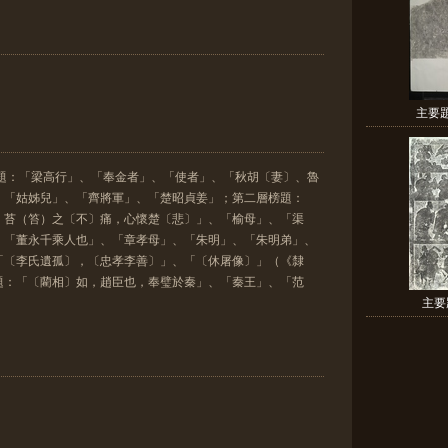
主要
榜題：「梁高行」、「奉金者」、「使者」、「秋胡〔妻〕、魯
、「姑姊兒」、「齊將軍」、「楚昭貞姜」；第二層榜題：
，苔（笞）之〔不〕痛，心懷楚〔悲〕」、「榆母」、「渠
、「董永千乘人也」、「章孝母」、「朱明」、「朱明弟」、
「〔李氏遺孤〕，〔忠孝李善〕」、「〔休屠像〕」（《隸
題：「〔藺相〕如，趙臣也，奉璧於秦」、「秦王」、「范
主要