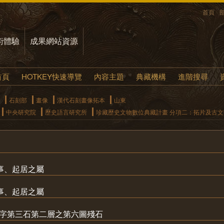
首頁
術體驗
成果網站資源
首頁
HOTKEY快速導覽
內容主題
典藏機構
進階搜尋
石刻部
畫像
漢代石刻畫像拓本
山東
中央研究院
歷史語言研究所
珍藏歷史文物數位典藏計畫 分項二：拓片及古
故事、起居之屬
故事、起居之屬
題字第三石第二層之第六圖殘石