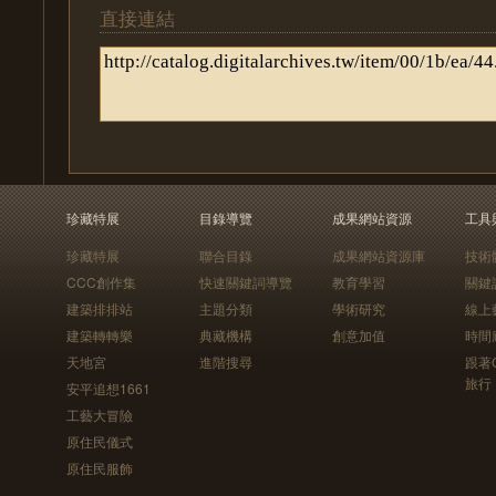
直接連結
珍藏特展
目錄導覽
成果網站資源
工具
珍藏特展
聯合目錄
成果網站資源庫
技術
CCC創作集
快速關鍵詞導覽
教育學習
關鍵
建築排排站
主題分類
學術研究
線上
建築轉轉樂
典藏機構
創意加值
時間
天地宮
進階搜尋
跟著
旅行
安平追想1661
工藝大冒險
原住民儀式
原住民服飾