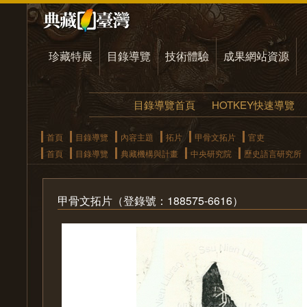
珍藏特展
目錄導覽
技術體驗
成果網站資源
目錄導覽首頁
HOTKEY快速導覽
首頁
目錄導覽
內容主題
拓片
甲骨文拓片
官吏
首頁
目錄導覽
典藏機構與計畫
中央研究院
歷史語言研究所
甲骨文拓片（登錄號：188575-6616）