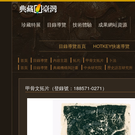
珍藏特展
目錄導覽
技術體驗
成果網站資源
目錄導覽首頁
HOTKEY快速導覽
首頁
目錄導覽
內容主題
拓片
甲骨文拓片
卜法
首頁
目錄導覽
典藏機構與計畫
中央研究院
歷史語言研究所
甲骨文拓片（登錄號：188571-0271）