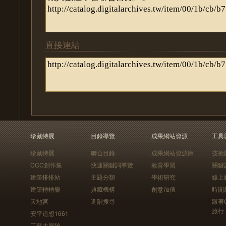
直接連結
珍藏特展
目錄導覽
成果網站資源
工具
珍藏特展
聯合目錄
成果網站資源庫
技術
CCC創作集
快速關鍵詞導覽
教育學習
關鍵
建築排排站
主題分類
學術研究
線上
建築轉轉樂
典藏機構
創意加值
時間
天地宮
進階搜尋
跟著
旅行
安平追想1661
工藝大冒險