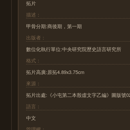
拓片
描述：
甲骨分期:商後期，第一期
出版者：
數位化執行單位:中央研究院歷史語言研究所
格式：
拓片高廣:原拓4.89x3.75cm
來源：
拓片出處:《小屯第二本殷虛文字乙編》圖版號02
語言：
中文
管理權：