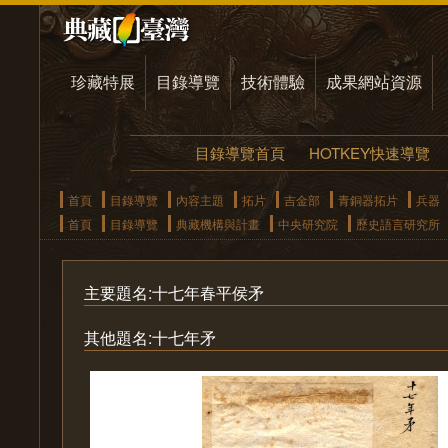
珍藏特展
目錄導覽
技術體驗
成果網站資源
目錄導覽首頁
HOTKEY快速導覽
首頁
目錄導覽
內容主題
拓片
吉金部
青銅器拓片
兵器
首頁
目錄導覽
典藏機構與計畫
中央研究院
歷史語言研究所
主要題名:十七年春平侯矛
其他題名:十七年矛