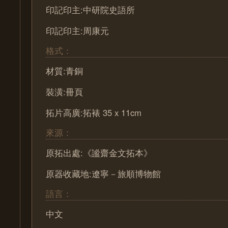
印記印主:中研院史語所
印記印主:周康元
格式：
材質:青銅
裝潢:冊頁
拓片高廣:拓裱 35 x 11cm
來源：
原拓出處:《謐齋金文拓本》
原器收藏地:遼寧－旅順博物館
語言：
中文