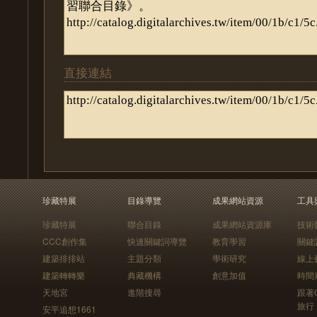
直接連結
珍藏特展
目錄導覽
成果網站資源
工具
珍藏特展
聯合目錄
成果網站資源庫
技術
CCC創作集
快速關鍵詞導覽
教育學習
關鍵
建築排排站
主題分類
學術研究
線上
建築轉轉樂
典藏機構
創意加值
時間
天地宮
進階搜尋
跟著
旅行
安平追想1661