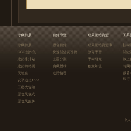
珍藏特展
目錄導覽
成果網站資源
工具
珍藏特展
聯合目錄
成果網站資源庫
技術
CCC創作集
快速關鍵詞導覽
教育學習
關鍵
建築排排站
主題分類
學術研究
線上
建築轉轉樂
典藏機構
創意加值
時間
天地宮
進階搜尋
跟著
旅行
安平追想1661
工藝大冒險
原住民儀式
原住民服飾
中央