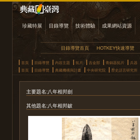
珍藏特展
目錄導覽
技術體驗
成果網站資源
目錄導覽首頁
HOTKEY快速導覽
首頁
目錄導覽
內容主題
拓片
吉金部
青銅器拓片
兵器
首頁
目錄導覽
典藏機構與計畫
中央研究院
歷史語言研究所
主要題名:八年相邦劍
其他題名:八年相邦鈹