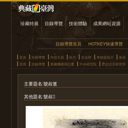
珍藏特展
目錄導覽
技術體驗
成果網站資源
目錄導覽首頁
HOTKEY快速導覽
首頁
目錄導覽
內容主題
拓片
吉金部
青銅器拓片
食器
首頁
目錄導覽
典藏機構與計畫
中央研究院
歷史語言研究所
主要題名:虢叔簠
其他題名:虢叔𠤳