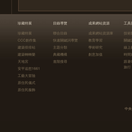
珍藏特展
目錄導覽
成果網站資源
工具
珍藏特展
聯合目錄
成果網站資源庫
技術
CCC創作集
快速關鍵詞導覽
教育學習
關鍵
建築排排站
主題分類
學術研究
線上
建築轉轉樂
典藏機構
創意加值
時間
天地宮
進階搜尋
跟著
旅行
安平追想1661
工藝大冒險
原住民儀式
原住民服飾
中央