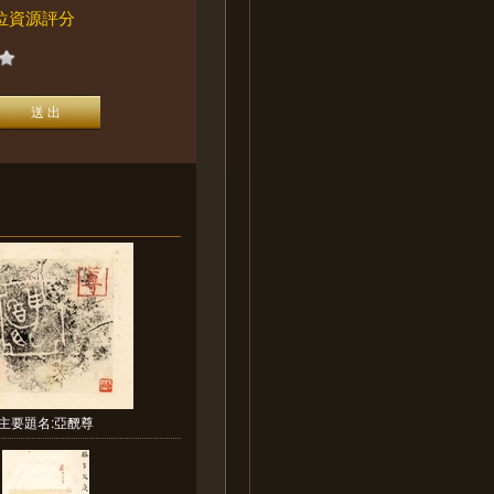
位資源評分
主要題名:亞䣴尊