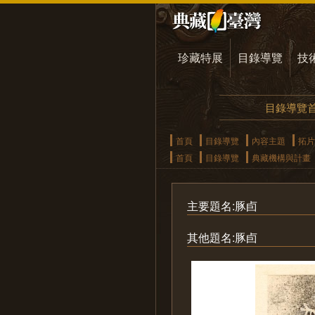
珍藏特展
目錄導覽
技
目錄導覽
首頁
目錄導覽
內容主題
拓片
首頁
目錄導覽
典藏機構與計畫
主要題名:豚卣
其他題名:豚卣