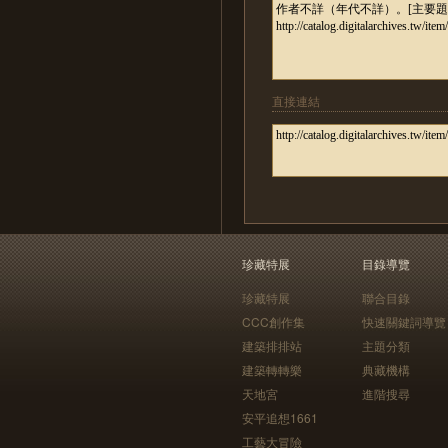
直接連結
珍藏特展
目錄導覽
珍藏特展
聯合目錄
CCC創作集
快速關鍵詞導覽
建築排排站
主題分類
建築轉轉樂
典藏機構
天地宮
進階搜尋
安平追想1661
工藝大冒險