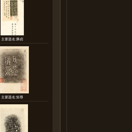
主要題名:豚卣
主要題名:矩尊