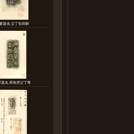
要題名:父丁告田觶
要題名:周免旁父丁尊