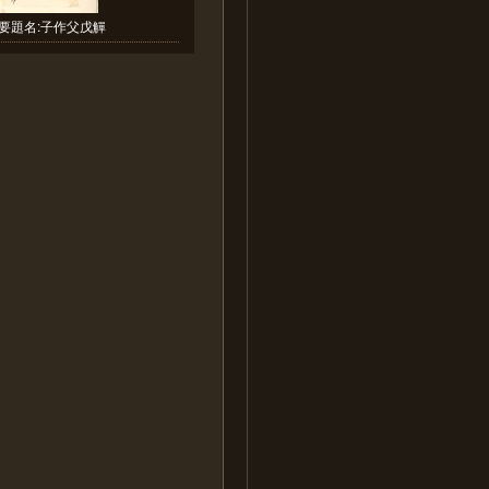
要題名:子作父戊觶