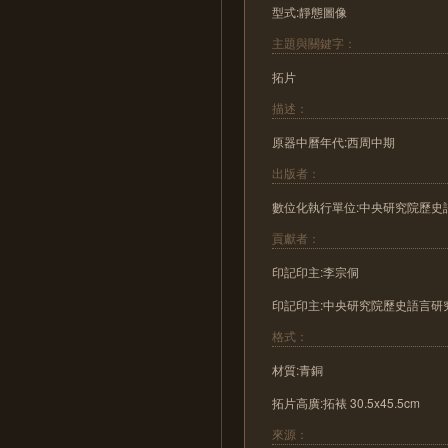
型式:靜態圖像
主題與關鍵字：
拓片
描述：
原器中曆年代:西周中期
出版者：
數位化執行單位:中央研究院歷史
貢獻者：
印記印主:李宗侗
印記印主:中央研究院歷史語言研
格式：
材質:青銅
拓片高廣:拓裱 30.5x45.5cm
來源：