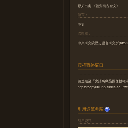
原拓出處:《簠齋積古金文》
語言：
中文
管理權：
中央研究院歷史語言研究所(http://www.
授權聯絡窗口
請連結至「史語所藏品圖像授權
https://copyrite.ihp.sinica.ed
引用這筆典藏
引用資訊