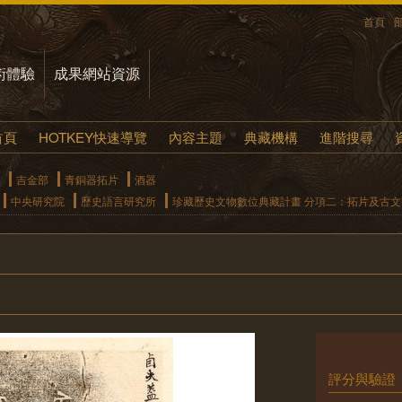
首頁
術體驗
成果網站資源
首頁
HOTKEY快速導覽
內容主題
典藏機構
進階搜尋
吉金部
青銅器拓片
酒器
中央研究院
歷史語言研究所
珍藏歷史文物數位典藏計畫 分項二：拓片及古
評分與驗證