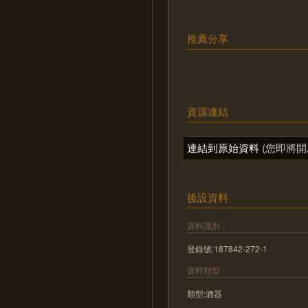
推薦分享
資源連結
連結到原始資料
(您即將開
後設資料
資料識別：
登錄號:187842-272-1
資料類型：
類型:酒器