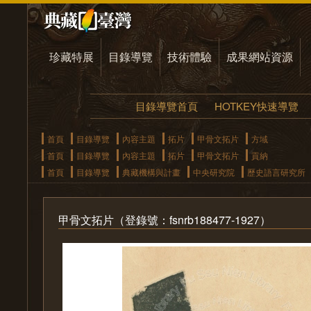
珍藏特展
目錄導覽
技術體驗
成果網站資源
目錄導覽首頁
HOTKEY快速導覽
首頁
目錄導覽
內容主題
拓片
甲骨文拓片
方域
首頁
目錄導覽
內容主題
拓片
甲骨文拓片
貢納
首頁
目錄導覽
典藏機構與計畫
中央研究院
歷史語言研究所
甲骨文拓片（登錄號：fsnrb188477-1927）