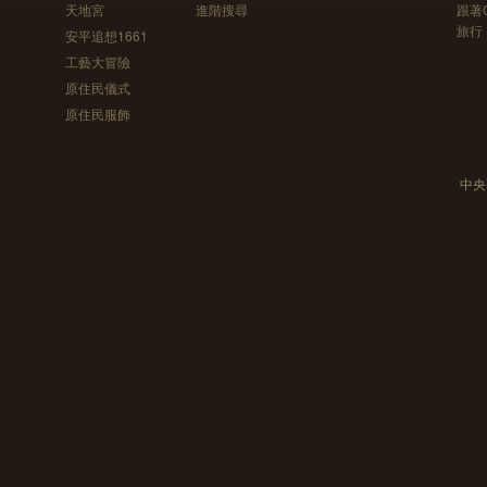
天地宮
進階搜尋
跟著
旅行
安平追想1661
工藝大冒險
原住民儀式
原住民服飾
中央