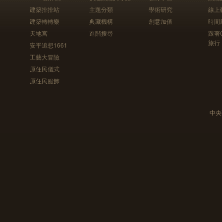
建築排排站
主題分類
學術研究
線上
建築轉轉樂
典藏機構
創意加值
時間
天地宮
進階搜尋
跟著
旅行
安平追想1661
工藝大冒險
原住民儀式
原住民服飾
中央