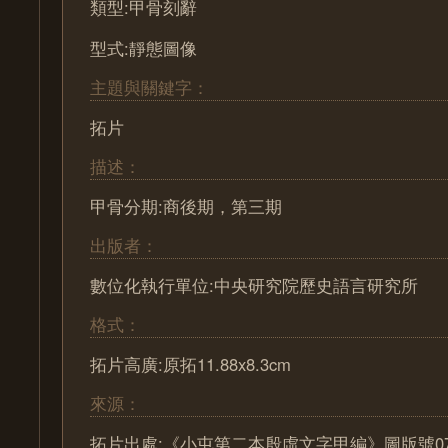
類型:甲骨刻辭
型式:靜態圖像
主題與關鍵字：
拓片
描述：
甲骨分期:商後期，第三期
出版者：
數位化執行單位:中央研究院歷史語言研究所
格式：
拓片高廣:原拓11.88x8.3cm
來源：
拓片出處:《小屯第二本殷虛文字甲編》圖版號07