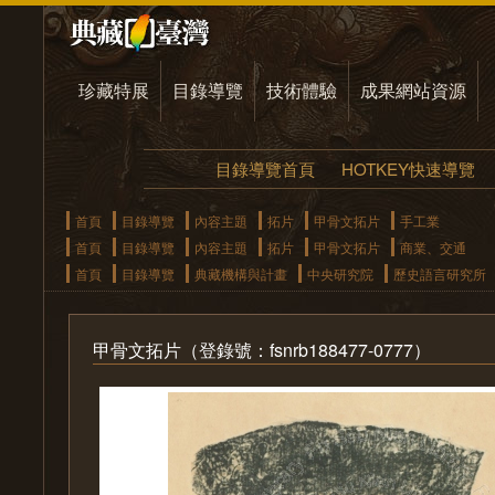
珍藏特展
目錄導覽
技術體驗
成果網站資源
目錄導覽首頁
HOTKEY快速導覽
首頁
目錄導覽
內容主題
拓片
甲骨文拓片
手工業
首頁
目錄導覽
內容主題
拓片
甲骨文拓片
商業、交通
首頁
目錄導覽
典藏機構與計畫
中央研究院
歷史語言研究所
甲骨文拓片（登錄號：fsnrb188477-0777）