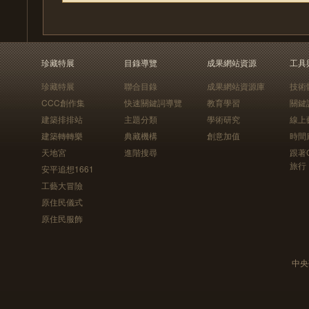
珍藏特展
目錄導覽
成果網站資源
工具
珍藏特展
聯合目錄
成果網站資源庫
技術
CCC創作集
快速關鍵詞導覽
教育學習
關鍵
建築排排站
主題分類
學術研究
線上
建築轉轉樂
典藏機構
創意加值
時間
天地宮
進階搜尋
跟著
旅行
安平追想1661
工藝大冒險
原住民儀式
原住民服飾
中央