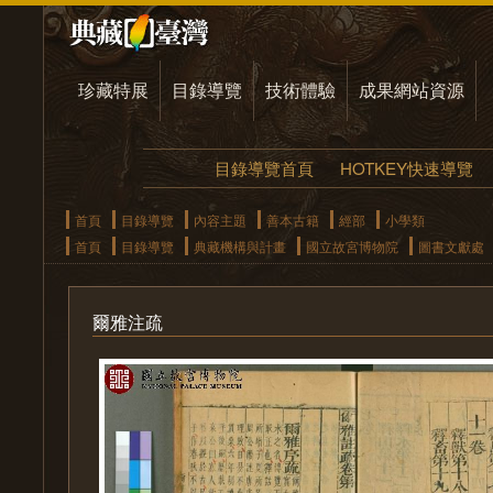
珍藏特展
目錄導覽
技術體驗
成果網站資源
目錄導覽首頁
HOTKEY快速導覽
首頁
目錄導覽
內容主題
善本古籍
經部
小學類
首頁
目錄導覽
典藏機構與計畫
國立故宮博物院
圖書文獻處
爾雅注疏