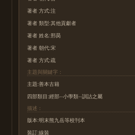
著者 方式:注
著者 類型:其他貢獻者
著者 姓名:邢昺
著者 朝代:宋
著者 方式:疏
主題與關鍵字：
主題:善本古籍
四部類目:經部--小學類--訓詁之屬
描述：
版本:明末熊九岳等校刊本
裝訂:線裝