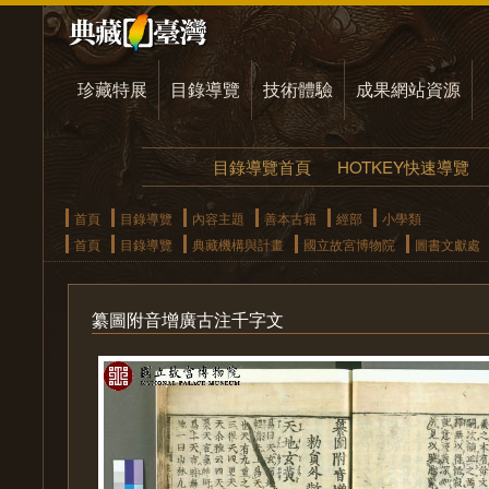
珍藏特展
目錄導覽
技術體驗
成果網站資源
目錄導覽首頁
HOTKEY快速導覽
首頁
目錄導覽
內容主題
善本古籍
經部
小學類
首頁
目錄導覽
典藏機構與計畫
國立故宮博物院
圖書文獻處
纂圖附音增廣古注千字文