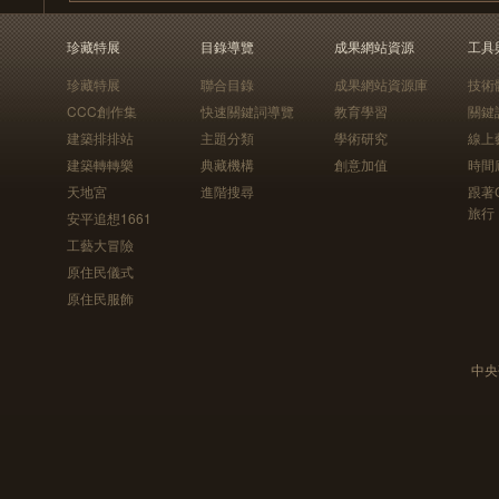
珍藏特展
目錄導覽
成果網站資源
工具
珍藏特展
聯合目錄
成果網站資源庫
技術
CCC創作集
快速關鍵詞導覽
教育學習
關鍵
建築排排站
主題分類
學術研究
線上
建築轉轉樂
典藏機構
創意加值
時間
天地宮
進階搜尋
跟著
旅行
安平追想1661
工藝大冒險
原住民儀式
原住民服飾
中央