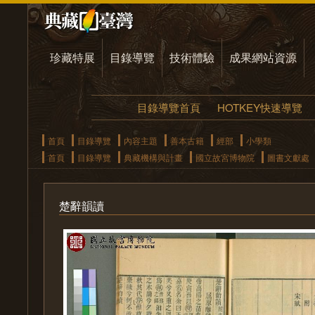
珍藏特展
目錄導覽
技術體驗
成果網站資源
目錄導覽首頁
HOTKEY快速導覽
首頁
目錄導覽
內容主題
善本古籍
經部
小學類
首頁
目錄導覽
典藏機構與計畫
國立故宮博物院
圖書文獻處
楚辭韻讀