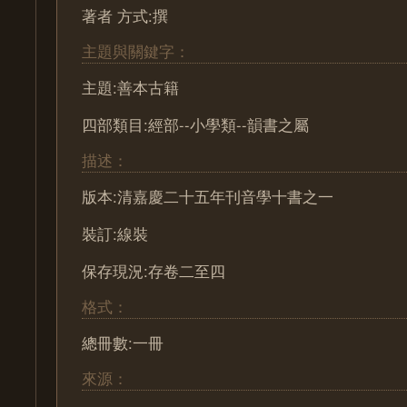
著者 方式:撰
主題與關鍵字：
主題:善本古籍
四部類目:經部--小學類--韻書之屬
描述：
版本:清嘉慶二十五年刊音學十書之一
裝訂:線裝
保存現況:存卷二至四
格式：
總冊數:一冊
來源：