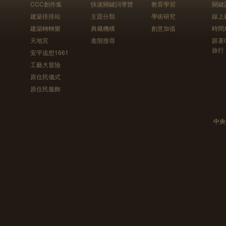
CCC創作集
快速關鍵詞導覽
教育學習
關鍵
建築排排站
主題分類
學術研究
線上
建築轉轉樂
典藏機構
創意加值
時間
天地宮
進階搜尋
跟著
旅行
安平追想1661
工藝大冒險
原住民儀式
原住民服飾
中央