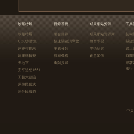
珍藏特展
目錄導覽
成果網站資源
工具
珍藏特展
聯合目錄
成果網站資源庫
技術
CCC創作集
快速關鍵詞導覽
教育學習
關鍵
建築排排站
主題分類
學術研究
線上
建築轉轉樂
典藏機構
創意加值
時間
天地宮
進階搜尋
跟著
旅行
安平追想1661
工藝大冒險
原住民儀式
原住民服飾
中央