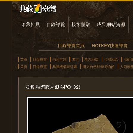
珍藏特展
目錄導覽
技術體驗
成果網站資源
目錄導覽首頁
HOTKEY快速導覽
首頁
目錄導覽
內容主題
考古
考古地區
台灣地區
清朝
首頁
目錄導覽
典藏機構與計畫
國立自然科學博物館
人類學
器名:釉陶腹片(BK-PO182)