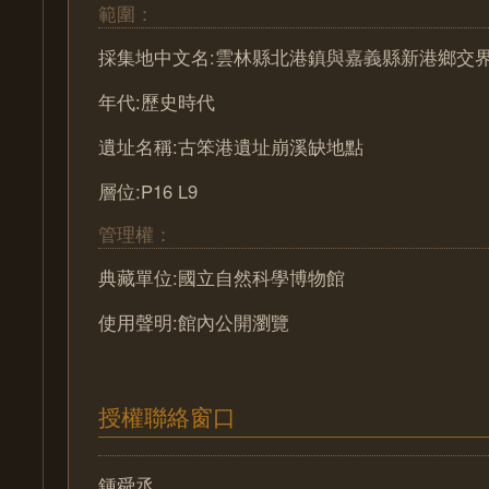
範圍：
採集地中文名:雲林縣北港鎮與嘉義縣新港鄉交
年代:歷史時代
遺址名稱:古笨港遺址崩溪缺地點
層位:P16 L9
管理權：
典藏單位:國立自然科學博物館
使用聲明:館內公開瀏覽
授權聯絡窗口
鍾舜丞