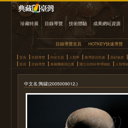
珍藏特展
目錄導覽
技術體驗
成果網站資源
目錄導覽首頁
HOTKEY快速導覽
首頁
目錄導覽
內容主題
人類學
臺灣原住民族
高砂族群
首頁
目錄導覽
典藏機構與計畫
國立自然科學博物館
人類學
中文名:陶罐(2005009012.)