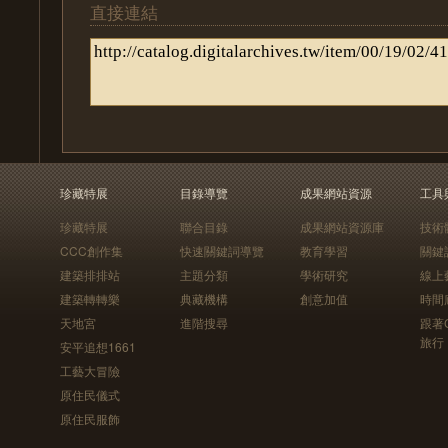
直接連結
珍藏特展
目錄導覽
成果網站資源
工具
珍藏特展
聯合目錄
成果網站資源庫
技術
CCC創作集
快速關鍵詞導覽
教育學習
關鍵
建築排排站
主題分類
學術研究
線上
建築轉轉樂
典藏機構
創意加值
時間
天地宮
進階搜尋
跟著
旅行
安平追想1661
工藝大冒險
原住民儀式
原住民服飾