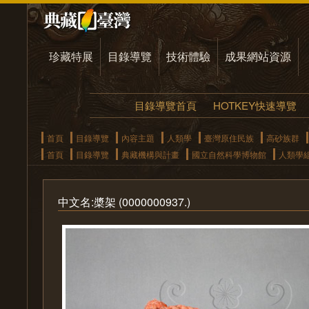
珍藏特展
目錄導覽
技術體驗
成果網站資源
目錄導覽首頁
HOTKEY快速導覽
首頁
目錄導覽
內容主題
人類學
臺灣原住民族
高砂族群
首頁
目錄導覽
典藏機構與計畫
國立自然科學博物館
人類學
中文名:槳架 (0000000937.)