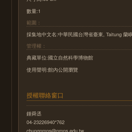
數量:1
範圍：
採集地中文名:中華民國台灣省臺東, Taitung 蘭嶼,
管理權：
典藏單位:國立自然科學博物館
使用聲明:館內公開瀏覽
授權聯絡窗口
鍾舜丞
04-23226940*762
chungnmns@nmns.edu.tw