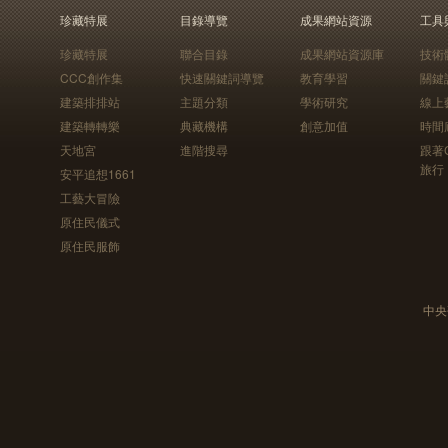
珍藏特展
目錄導覽
成果網站資源
工具
珍藏特展
聯合目錄
成果網站資源庫
技術
CCC創作集
快速關鍵詞導覽
教育學習
關鍵
建築排排站
主題分類
學術研究
線上
建築轉轉樂
典藏機構
創意加值
時間
天地宮
進階搜尋
跟著
旅行
安平追想1661
工藝大冒險
原住民儀式
原住民服飾
中央