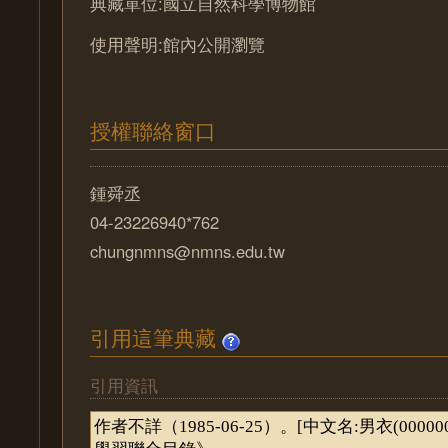
典藏單位:國立自然科學博物館
使用聲明:館內公開瀏覽
授權聯絡窗口
鍾舜丞
04-23226940*762
chungnmns@nmns.edu.tw
引用這筆典藏
引用資訊