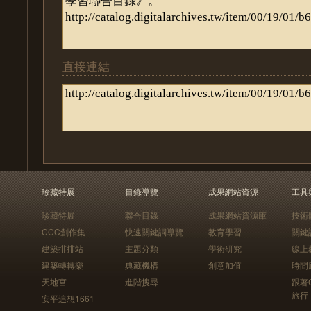
直接連結
珍藏特展
目錄導覽
成果網站資源
工具
珍藏特展
聯合目錄
成果網站資源庫
技術
CCC創作集
快速關鍵詞導覽
教育學習
關鍵
建築排排站
主題分類
學術研究
線上
建築轉轉樂
典藏機構
創意加值
時間
天地宮
進階搜尋
跟著
旅行
安平追想1661