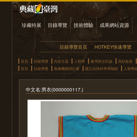
珍藏特展
目錄導覽
技術體驗
成果網站資源
目錄導覽首頁
HOTKEY快速導覽
首頁
目錄導覽
內容主題
人類學
臺灣原住民族
高砂族群
首頁
目錄導覽
典藏機構與計畫
國立自然科學博物館
人類學
中文名:男衣(0000000117.)