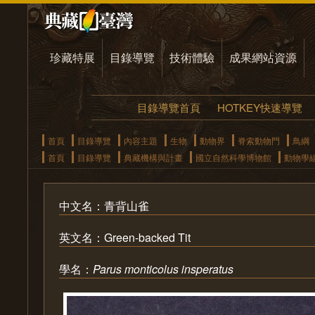
珍藏特展
目錄導覽
技術體驗
成果網站資源
目錄導覽首頁
HOTKEY快速導覽
首頁
目錄導覽
內容主題
生物
動物界
脊索動物門
鳥綱
首頁
目錄導覽
典藏機構與計畫
國立自然科學博物館
動物學
中文名：青背山雀
英文名：Green-backed Tit
學名：
Parus monticolus insperatus