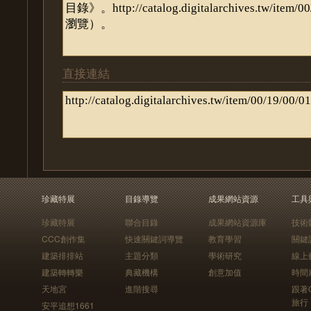
直接連結
珍藏特展
目錄導覽
成果網站資源
工具
珍藏特展
聯合目錄
成果網站資源庫
技術
CCC創作集
快速關鍵詞導覽
教育學習
關鍵
建築排排站
主題分類
學術研究
線上
建築轉轉樂
典藏機構
創意加值
時間
天地宮
進階搜尋
跟著
旅行
安平追想1661