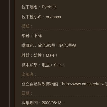
拉丁屬名：Pyrrhula
拉丁種小名：erythaca
描述：
年齡：不詳
嘴腳色：嘴色:鉛黑 ; 腳色:黑褐
雌雄：雄性﹝Male﹞
標本類型：毛皮﹝Skin﹞
出版者：
國立自然科學博物館（http://www.nmns.edu.tw
日期：
採集期間：2000/08/18－