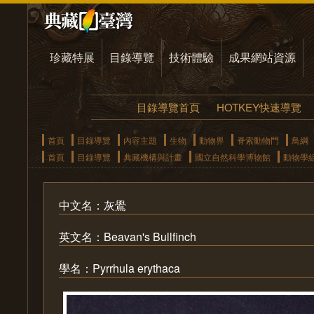
珍藏特展
目錄導覽
技術體驗
成果網站資源
目錄導覽首頁
HOTKEY快速導覽
首頁
目錄導覽
內容主題
生物
動物界
脊索動物門
鳥綱
首頁
目錄導覽
典藏機構與計畫
國立自然科學博物館
動物學
中文名：灰鷽
英文名：Beavan's Bullfinch
學名：Pyrrhula erythaca