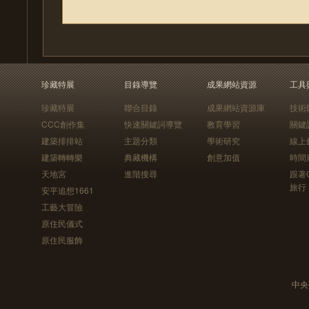
珍藏特展
目錄導覽
成果網站資源
工具
珍藏特展
聯合目錄
成果網站資源庫
技術
CCC創作集
快速關鍵詞導覽
教育學習
關鍵
建築排排站
主題分類
學術研究
線上
建築轉轉樂
典藏機構
創意加值
時間
天地宮
進階搜尋
跟著
旅行
安平追想1661
工藝大冒險
原住民儀式
原住民服飾
中央