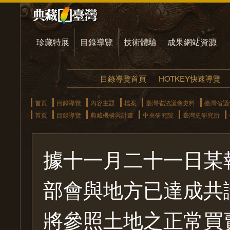
珍藏特展
目錄導覽
技術體驗
成果網站資源
目錄導覽首頁
HOTKEY快速導覽
首頁
目錄導覽
內容主題
檔案
臺灣省諮議會史料
臺灣省議
首頁
目錄導覽
典藏機構與計畫
中央研究院
臺灣史研究所
據十一月二十一日某
部會與地方已達成共
將參照土地之正常買