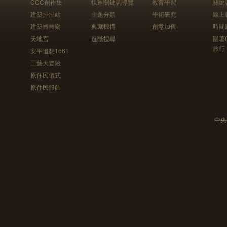
CCC創作集
快速關鍵詞導覽
教育學習
關鍵
建築排排站
主題分類
學術研究
線上
建築轉轉樂
典藏機構
創意加值
時間
天地宮
進階搜尋
跟著
旅行
安平追想1661
工藝大冒險
原住民儀式
原住民服飾
中央