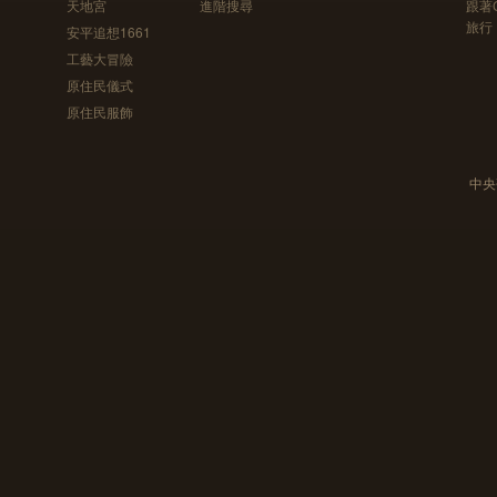
天地宮
進階搜尋
跟著
旅行
安平追想1661
工藝大冒險
原住民儀式
原住民服飾
中央