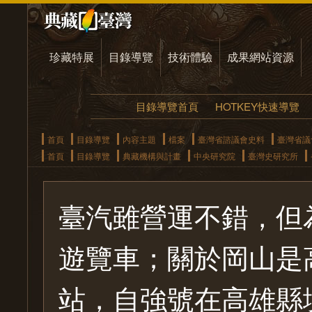
珍藏特展
目錄導覽
技術體驗
成果網站資源
目錄導覽首頁
HOTKEY快速導覽
首頁
目錄導覽
內容主題
檔案
臺灣省諮議會史料
臺灣省議
首頁
目錄導覽
典藏機構與計畫
中央研究院
臺灣史研究所
臺汽雖營運不錯，但
遊覽車；關於岡山是
站，自強號在高雄縣