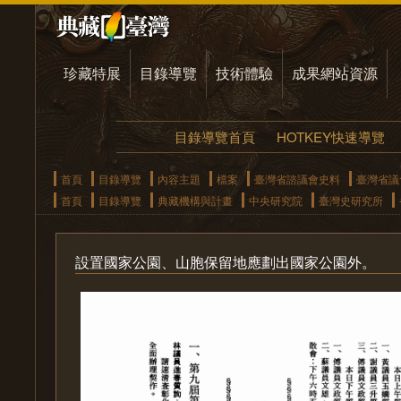
珍藏特展
目錄導覽
技術體驗
成果網站資源
目錄導覽首頁
HOTKEY快速導覽
首頁
目錄導覽
內容主題
檔案
臺灣省諮議會史料
臺灣省議
首頁
目錄導覽
典藏機構與計畫
中央研究院
臺灣史研究所
設置國家公園、山胞保留地應劃出國家公園外。