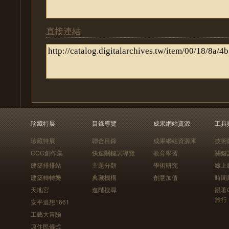
直接連結
珍藏特展
目錄導覽
成果網站資源
工具
珍藏特展
聯合目錄
成果網站資源庫
技術
CCC創作集
快速關鍵詞導覽
教育學習
關鍵
建築排排站
主題分類
學術研究
線上
建築轉轉樂
典藏機構
創意加值
時間
天地宮
進階搜尋
跟著
旅行
安平追想1661
工藝大冒險
原住民儀式