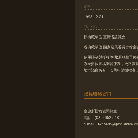
範圍：
1998-12-21
管理權：
原典藏單位:臺灣省諮議會
現典藏單位:國家發展委員會檔案
使用限制與授權說明:原典藏單位
系統數位圖檔閱覽服務，史料實
地方議會所有，若需申請授權者
授權聯絡窗口
臺史所檔案館閱覽室
電話：(02) 2652-5181
e-mail：twharch@gate.sinica.ed