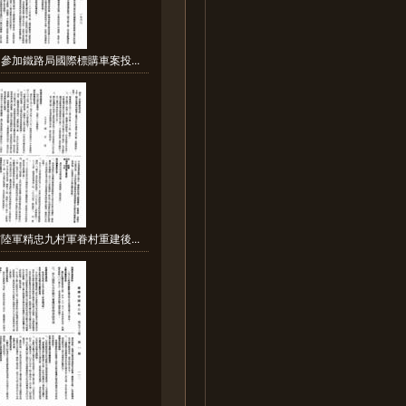
參加鐵路局國際標購車案投...
陸軍精忠九村軍眷村重建後...