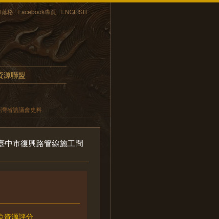
部落格
Facebook專頁
ENGLISH
資源聯盟
臺灣省諮議會史料
臺中市復興路管線施工問
位資源評分