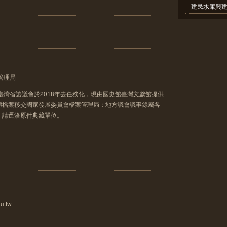
建民水庫興建
管理局
臺灣省諮議會於2018年去任務化，現由國史館臺灣文獻館提供
體檔案移交國家發展委員會檔案管理局；地方議會議事錄屬各
，請逕洽原件典藏單位。
u.tw