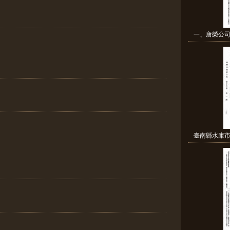
一、唐榮公司
臺南縣水庫市