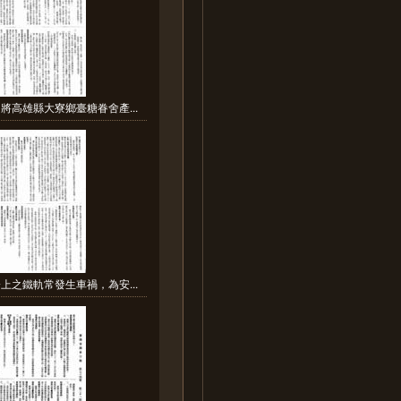
將高雄縣大寮鄉臺糖眷舍產...
上之鐵軌常發生車禍，為安...