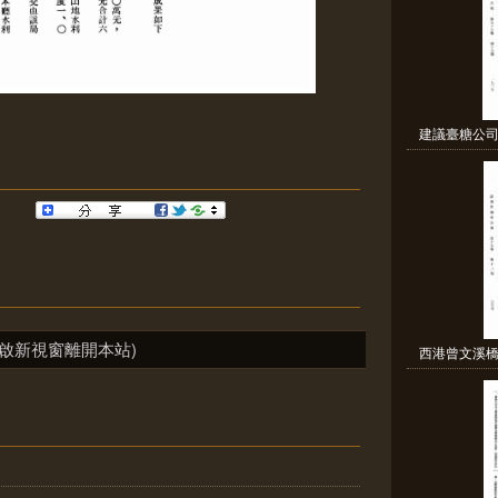
建議臺糖公司
啟新視窗離開本站)
西港曾文溪橋