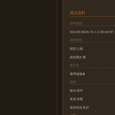
後設資料
資料識別：
003-09-09OA-74-1-3-09-00187
資料類型：
類型:公報
描述層次:案
著作者：
臺灣省議會
描述：
版本:原件
來源:承襲
保存狀況:良好