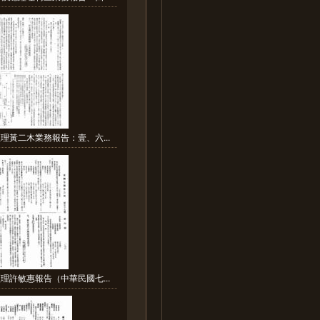
理黃二木業務報告：壹、六...
理許敏惠報告（中華民國七...