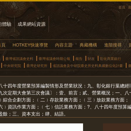
首頁
術體驗
成果網站資源
首頁
HOTKEY快速導覽
內容主題
典藏機構
進階搜尋
臺灣省諮議會史料
臺灣省議會時期公報
報告
財政
彰化商業銀行
中央研究院
臺灣史研究所
省諮議會及中研院臺史所史料典藏數位化計畫
八十四年度營業預算編製情形及營業狀況：九、彰化銀行葉總經
九次定期大會第三次會議〕：壹、前言；貳、營業概況；一、八
﹞綜合企劃方面；﹝二﹞存款業務方面；﹝三﹞放款業務方面；
六﹞資訊作業方面；﹝七﹞信託業務方面；?、八十四年度預算
盈餘；三、資本支出；肆、結語。