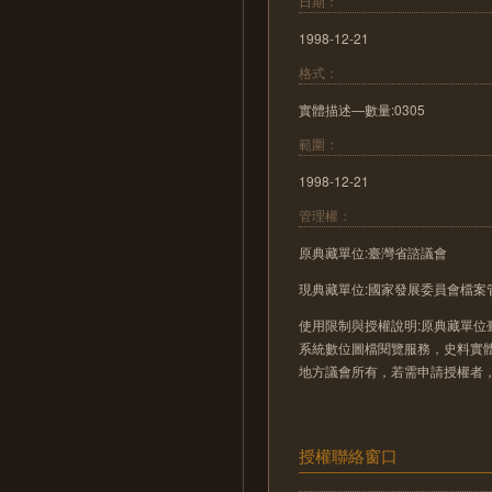
日期：
1998-12-21
格式：
實體描述—數量:0305
範圍：
1998-12-21
管理權：
原典藏單位:臺灣省諮議會
現典藏單位:國家發展委員會檔案
使用限制與授權說明:原典藏單位
系統數位圖檔閱覽服務，史料實
地方議會所有，若需申請授權者
授權聯絡窗口