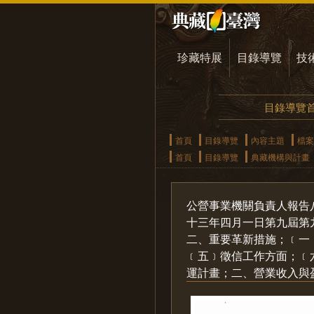
珍藏特展
目錄導覽
技
目錄導覽
首頁
目錄導覽
內容主題
檔案
首頁
目錄導覽
典藏機構與計畫
公營事業機關負責人報告
十三年四月一日第九屆第
二、重要革新措施；﹝一
﹝五﹞徵信工作方面；﹝
運計畫；二、營業收入與