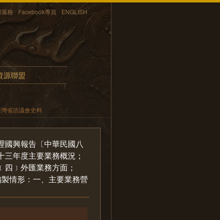
部落格
Facebook專頁
ENGLISH
資源聯盟
臺灣省諮議會史料
理國興報告〔中華民國八
十三年度主要業務概況；
﹝四﹞外匯業務方面；
編製情形：一、主要業務營