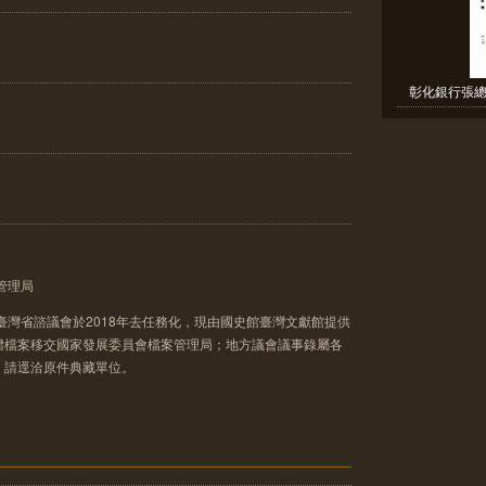
彰化銀行張總
管理局
臺灣省諮議會於2018年去任務化，現由國史館臺灣文獻館提供
體檔案移交國家發展委員會檔案管理局；地方議會議事錄屬各
，請逕洽原件典藏單位。