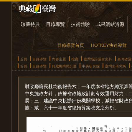
珍藏特展
目錄導覽
技術體驗
成果網站資源
目錄導覽首頁
HOTKEY快速導覽
首頁
目錄導覽
內容主題
檔案
臺灣省諮議會史料
臺灣省議
首頁
目錄導覽
典藏機構與計畫
中央研究院
臺灣史研究所
財政廳廳長杜均衡報告六十一年度本省地方總預算
中央施政方針，依據省政施政計劃有效運用財力；
展；三、建議中央接辦部份機關學校，減輕省財政
施；貳、六十一年度省總預算案收支之分析。