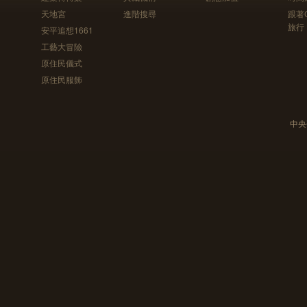
天地宮
進階搜尋
跟著
旅行
安平追想1661
工藝大冒險
原住民儀式
原住民服飾
中央