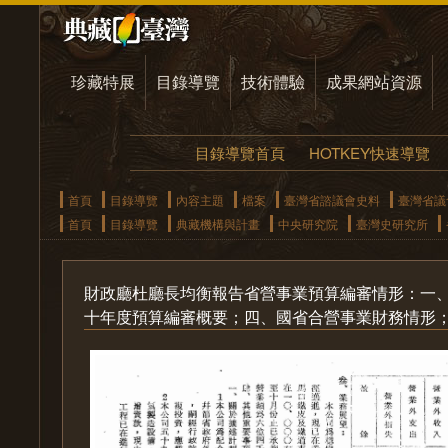
珍藏特展
目錄導覽
技術體驗
成果網站資源
目錄導覽首頁
HOTKEY快速導覽
首頁
目錄導覽
內容主題
檔案
臺灣省諮議會史料
臺灣省議
首頁
目錄導覽
典藏機構與計畫
中央研究院
臺灣史研究所
財政廳杜廳長均衡報告省營事業預算編審情形：一
十年度預算編審概要；四、國省合營事業財務情形