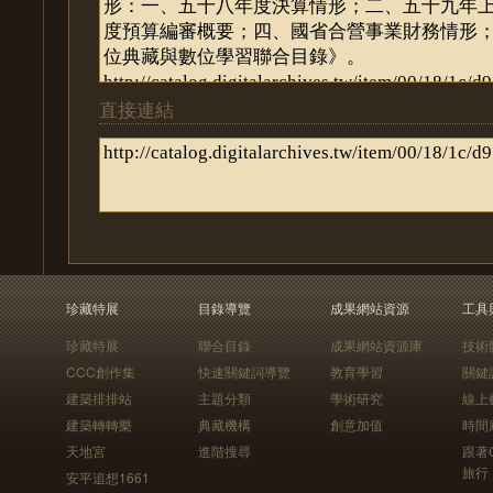
直接連結
珍藏特展
目錄導覽
成果網站資源
工具
珍藏特展
聯合目錄
成果網站資源庫
技術
CCC創作集
快速關鍵詞導覽
教育學習
關鍵
建築排排站
主題分類
學術研究
線上
建築轉轉樂
典藏機構
創意加值
時間
天地宮
進階搜尋
跟著
旅行
安平追想1661