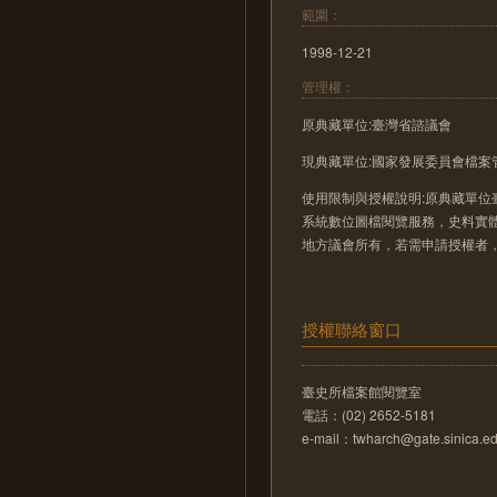
範圍：
1998-12-21
管理權：
原典藏單位:臺灣省諮議會
現典藏單位:國家發展委員會檔案
使用限制與授權說明:原典藏單位
系統數位圖檔閱覽服務，史料實
地方議會所有，若需申請授權者
授權聯絡窗口
臺史所檔案館閱覽室
電話：(02) 2652-5181
e-mail：twharch@gate.sinica.ed