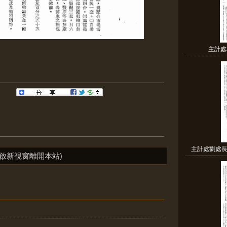
主計處
主計處劉處長
啟新視窗離開本站)