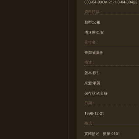
003-04-03OA-21-1-3-04-00422
資料類型：
類型:公報
描述層次:案
著作者：
臺灣省議會
描述：
版本:原件
來源:承襲
保存狀況:良好
日期：
1998-12-21
格式：
實體描述—數量:0151