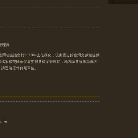
管理局
臺灣省諮議會於2018年去任務化，現由國史館臺灣文獻館提供
體檔案移交國家發展委員會檔案管理局；地方議會議事錄屬各
，請逕洽原件典藏單位。
u.tw