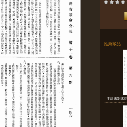
推薦藏品
主計處劉處長