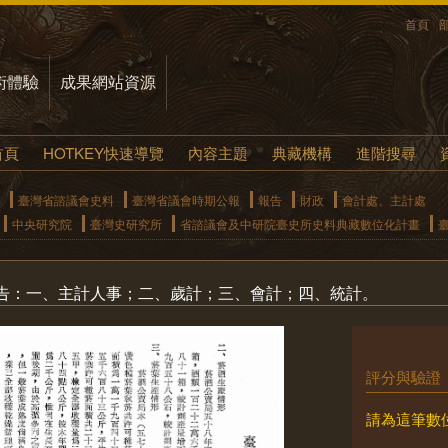
首頁
術體驗
成果網站資源
首頁
HOTKEY快速導覽
內容主題
典藏機構
進階搜尋
臺灣省諮議會史料
臺灣省議會時期公報
報告
財政
會計處、主計處
中央研究院
臺灣史研究所
省諮議會及中研院臺史所史料典藏數位化計畫
告：一、主計人事；二、歲計；三、會計；四、統計。
評分與驗證
請為這筆數