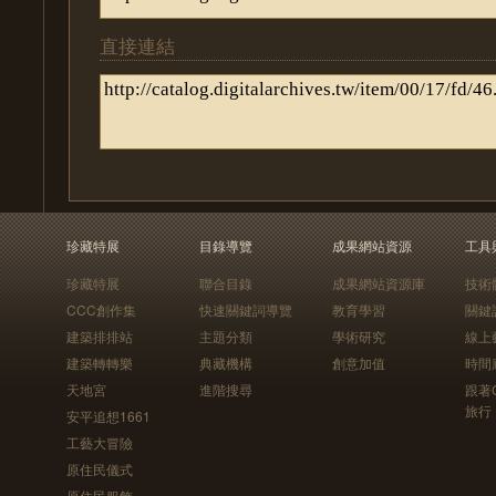
直接連結
珍藏特展
目錄導覽
成果網站資源
工具
珍藏特展
聯合目錄
成果網站資源庫
技術
CCC創作集
快速關鍵詞導覽
教育學習
關鍵
建築排排站
主題分類
學術研究
線上
建築轉轉樂
典藏機構
創意加值
時間
天地宮
進階搜尋
跟著
旅行
安平追想1661
工藝大冒險
原住民儀式
原住民服飾