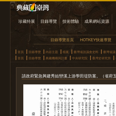
珍藏特展
目錄導覽
技術體驗
成果網站資源
目錄導覽首頁
HOTKEY快速導覽
首頁
目錄導覽
內容主題
檔案
臺灣省諮議會史料
臺灣省議
首頁
目錄導覽
典藏機構與計畫
中央研究院
臺灣史研究所
請政府緊急興建秀姑巒溪上游學田堤防案。（省府