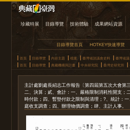
珍藏特展
目錄導覽
技術體驗
成果網站資源
目錄導覽首頁
HOTKEY快速導覽
首頁
目錄導覽
內容主題
檔案
臺灣省諮議會史料
臺灣省議
首頁
目錄導覽
典藏機構與計畫
中央研究院
臺灣史研究所
主計處劉處長紹志工作報告〔第四屆第五次大會第
二、決算；貳、會計：一、嚴格限制消耗性開支；
時付款；四、暫墊付款之限制與清理；?、統計：
庭收支調查；四、辦理物價調查；肆、主計人事。