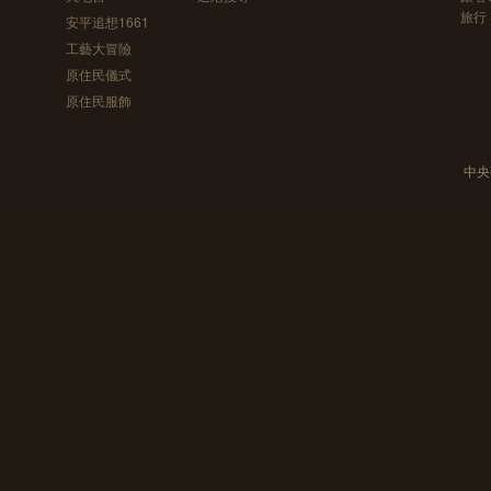
旅行
安平追想1661
工藝大冒險
原住民儀式
原住民服飾
中央