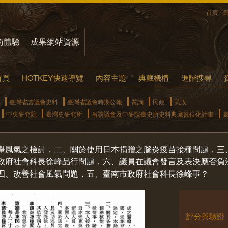
首頁
術體驗
成果網站資源
首頁
HOTKEY快速導覽
內容主題
典藏機構
進階搜尋
臺灣省諮議會史料
臺灣省議會時期公報
質詢
民政
民政
中央研究院
臺灣史研究所
省諮議會及中研院臺史所史料典藏數位化計畫
舉風氣之檢討，二、關於使用日本捐贈之腦炎疫苗接種問題，三
政府社會科長徐峰品行問題，六、議員在議會發言及表決應否負
四、改善社會風氣問題，五、臺南市政府社會科長徐峰事？
評分與驗證