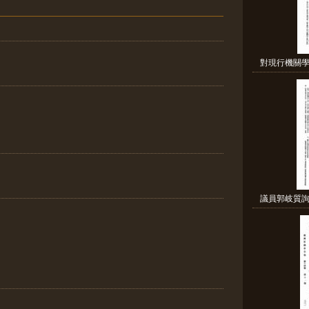
對現行機關學
議員郭岐質詢