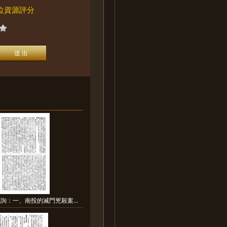
位資源評分
詢：一、南投的滅門兇殺案...