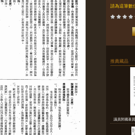
請為這筆數
推薦藏品
議員郭國基質