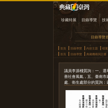
珍藏特展
目錄導覽
技
目錄導覽
首頁
目錄導覽
內容主題
檔案
首頁
目錄導覽
典藏機構與計畫
議員李源棧質詢：一、選
善社會風氣，五、臺南市
處、衛生處部分的質詢：