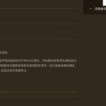
一、請教處長
管理局
臺灣省諮議會於2018年去任務化，現由國史館臺灣文獻館提供
體檔案移交國家發展委員會檔案管理局；地方議會議事錄屬各
，請逕洽原件典藏單位。