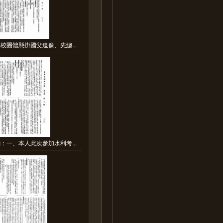
校團體懸掛國父遺像、先總...
：一、本人此次參加水利考...