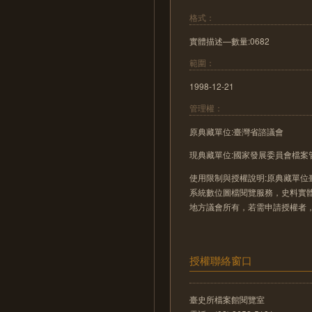
格式：
實體描述—數量:0682
範圍：
1998-12-21
管理權：
原典藏單位:臺灣省諮議會
現典藏單位:國家發展委員會檔案
使用限制與授權說明:原典藏單位
系統數位圖檔閱覽服務，史料實
地方議會所有，若需申請授權者
授權聯絡窗口
臺史所檔案館閱覽室