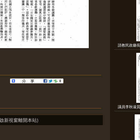
請教民政廳長
議員李秋遠質
啟新視窗離開本站)