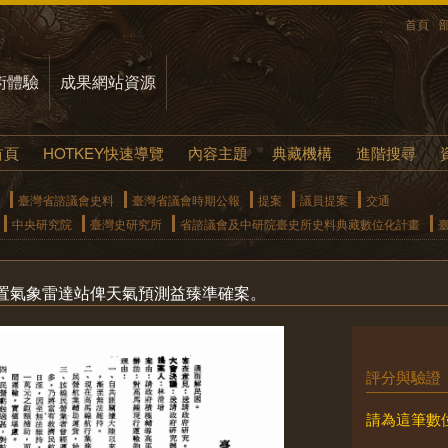
首頁
術體驗
成果網站資源
首頁
HOTKEY快速導覽
內容主題
典藏機構
進階搜尋
臺灣省諮議會史料
臺灣省議會時期公報
提案
議員提案
交通
中央研究院
臺灣史研究所
省諮議會及中研院臺史所史料典藏數位化計畫
置氣象雷達站俾天氣預測益臻準確案。
評分與驗證
請為這筆數