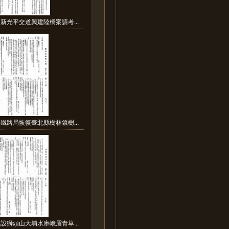
新光平交道興建陸橋案請考...
鐵路局恢復臺北縣樹林鎮樹...
設獅頭山大埔水庫峨眉青草...