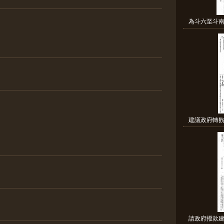
為斗六至斗南
建議政府轉飭
請政府撥款建