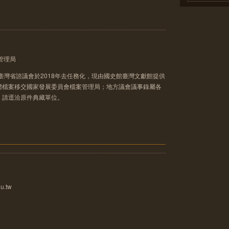
管理局
臺灣省諮議會於2018年去任務化，現由國史館臺灣文獻館提供
體檔案移交國家發展委員會檔案管理局；地方議會議事錄屬各
，請逕洽原件典藏單位。
u.tw