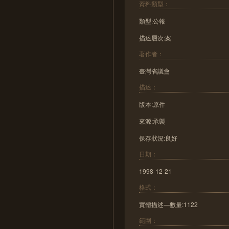
資料類型：
類型:公報
描述層次:案
著作者：
臺灣省議會
描述：
版本:原件
來源:承襲
保存狀況:良好
日期：
1998-12-21
格式：
實體描述—數量:1122
範圍：