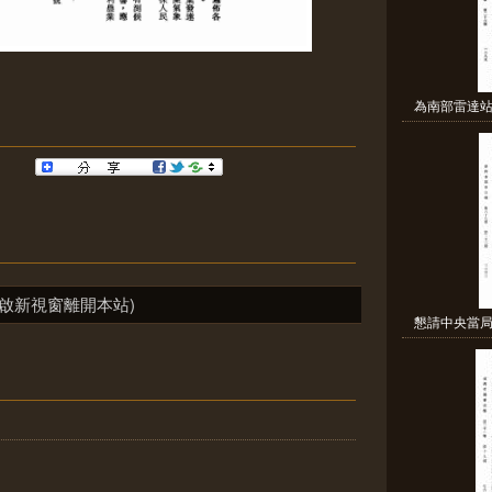
為南部雷達站
啟新視窗離開本站)
懇請中央當局