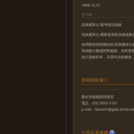
1998-12-21
管理權：
原典藏單位:臺灣省諮議會
現典藏單位:國家發展委員會檔案
使用限制與授權說明:原典藏單位
系統數位圖檔閱覽服務，史料實
地方議會所有，若需申請授權者
授權聯絡窗口
臺史所檔案館閱覽室
電話：(02) 2652-5181
e-mail：twharch@gate.sinica.ed
引用這筆典藏