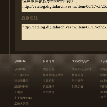
直接連結
珍藏特展
目錄導覽
成果網站資源
工具
珍藏特展
聯合目錄
成果網站資源庫
技術
CCC創作集
快速關鍵詞導覽
教育學習
關鍵
建築排排站
主題分類
學術研究
線上
建築轉轉樂
典藏機構
創意加值
時間
天地宮
進階搜尋
跟著
旅行
安平追想1661
工藝大冒險