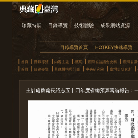
珍藏特展
目錄導覽
技術體驗
成果網站資源
目錄導覽首頁
HOTKEY快速導覽
首頁
目錄導覽
內容主題
檔案
臺灣省諮議會史料
臺灣省議
首頁
目錄導覽
典藏機構與計畫
中央研究院
臺灣史研究所
主計處劉處長紹志五十四年度省總預算籌編報告：