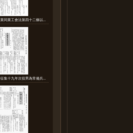
業同業工會法第四十二條以...
征集十九年次役男為常備兵...