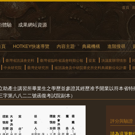
首頁
術體驗
成果網站資源
首頁
HOTKEY快速導覽
內容主題
典藏機構
進階搜尋
臺灣省諮議會史料
臺灣省臨時省議會時期公報
提案
決議案辦理情形
中央研究院
臺灣史研究所
省諮議會及中研院臺史所史料典藏數位化計畫
立助產士講習所畢業生之學歷並參證其經歷准予開業以符本省特
三字第八八二二號函復考試院副本）
評分與驗證
請為這筆數