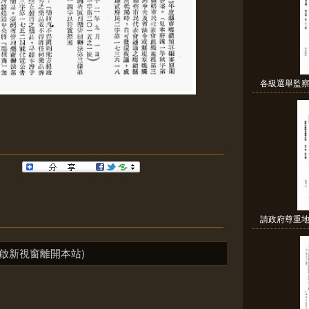
各級選舉監察
請政府尊重地
啟新視窗離開本站)