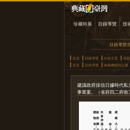
珍藏特展
目錄導覽
技
目錄導覽
首頁
目錄導覽
內容主題
檔案
首頁
目錄導覽
典藏機構與計畫
建議政府採信日據時代私
事業案。（省府四二府衛