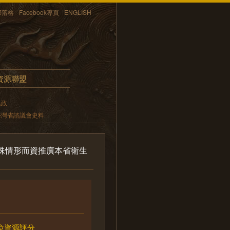
部落格
Facebook專頁
ENGLISH
資源聯盟
民政
臺灣省諮議會史料
殊情形而資推廣本省衛生
位資源評分