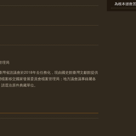
為根本拯救苦
管理局
臺灣省諮議會於2018年去任務化，現由國史館臺灣文獻館提供
體檔案移交國家發展委員會檔案管理局；地方議會議事錄屬各
，請逕洽原件典藏單位。