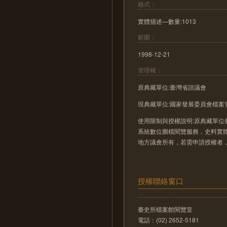
格式：
實體描述—數量:1013
範圍：
1998-12-21
管理權：
原典藏單位:臺灣省諮議會
現典藏單位:國家發展委員會檔案
使用限制與授權說明:原典藏單位
系統數位圖檔閱覽服務，史料實
地方議會所有，若需申請授權者
授權聯絡窗口
臺史所檔案館閱覽室
電話：(02) 2652-5181