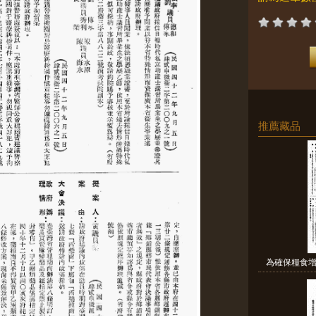
推薦藏品
為確保糧食增