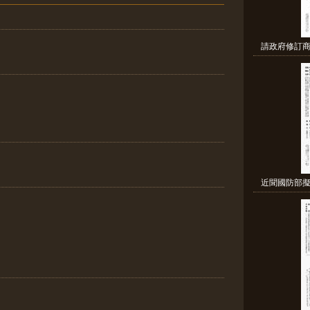
請政府修訂商
近聞國防部擬