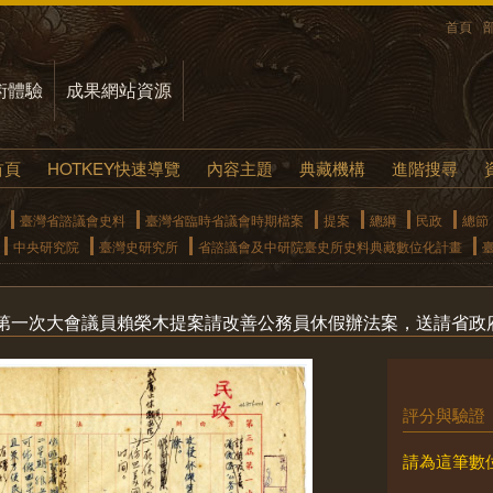
首頁
術體驗
成果網站資源
首頁
HOTKEY快速導覽
內容主題
典藏機構
進階搜尋
臺灣省諮議會史料
臺灣省臨時省議會時期檔案
提案
總綱
民政
總節
中央研究院
臺灣史研究所
省諮議會及中研院臺史所史料典藏數位化計畫
第一次大會議員賴榮木提案請改善公務員休假辦法案，送請省政
評分與驗證
請為這筆數