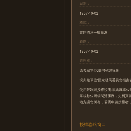
日期：
1957-10-02
格式：
實體描述—數量:6
範圍：
1957-10-02
管理權：
原典藏單位:臺灣省諮議會
現典藏單位:國家發展委員會檔案
使用限制與授權說明:原典藏單位
系統數位圖檔閱覽服務，史料實
地方議會所有，若需申請授權者
授權聯絡窗口