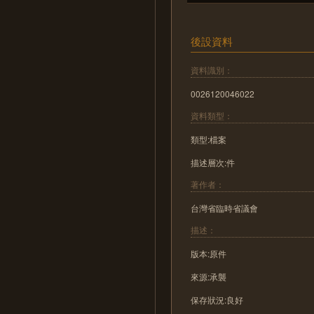
後設資料
資料識別：
0026120046022
資料類型：
類型:檔案
描述層次:件
著作者：
台灣省臨時省議會
描述：
版本:原件
來源:承襲
保存狀況:良好