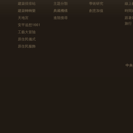
建築排排站
主題分類
學術研究
線上
建築轉轉樂
典藏機構
創意加值
時間
天地宮
進階搜尋
跟著
旅行
安平追想1661
工藝大冒險
原住民儀式
原住民服飾
中央