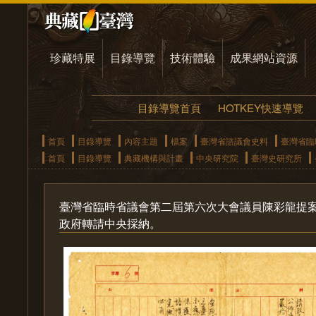
珍藏特展
目錄導覽
技術體驗
成果網站資源
目錄導覽首頁
HOTKEY快速導覽
首頁
目錄導覽
內容主題
檔案
臺灣省諮議會史料
臺灣省臨
首頁
目錄導覽
典藏機構與計畫
中央研究院
臺灣史研究所
臺灣省臨時省議會第二屆第六次大會議員陳彩龍提
政府轉請中央採納。