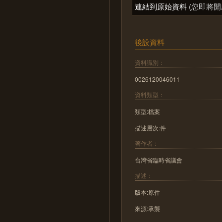
連結到原始資料
(您即將開
後設資料
資料識別：
0026120046011
資料類型：
類型:檔案
描述層次:件
著作者：
台灣省臨時省議會
描述：
版本:原件
來源:承襲