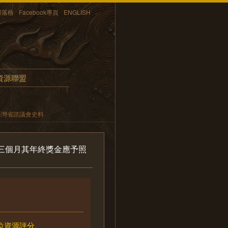
部落格
Facebook專頁
ENGLISH
資源聯盟
臺灣省諮議會史料
三個月其年終獎金應予照
位資源評分