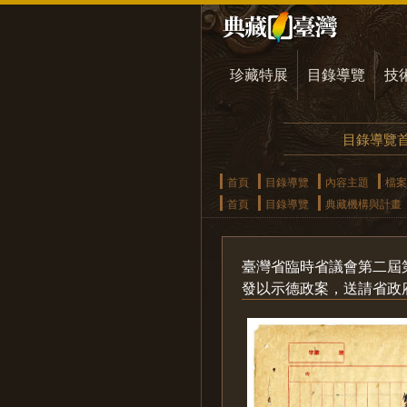
珍藏特展
目錄導覽
技
目錄導覽
首頁
目錄導覽
內容主題
檔案
首頁
目錄導覽
典藏機構與計畫
臺灣省臨時省議會第二屆
發以示德政案，送請省政