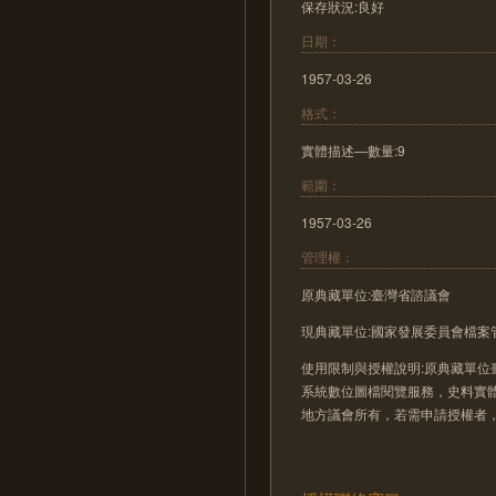
保存狀況:良好
日期：
1957-03-26
格式：
實體描述—數量:9
範圍：
1957-03-26
管理權：
原典藏單位:臺灣省諮議會
現典藏單位:國家發展委員會檔案
使用限制與授權說明:原典藏單位
系統數位圖檔閱覽服務，史料實
地方議會所有，若需申請授權者