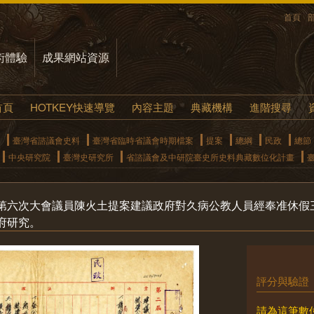
首頁
術體驗
成果網站資源
首頁
HOTKEY快速導覽
內容主題
典藏機構
進階搜尋
臺灣省諮議會史料
臺灣省臨時省議會時期檔案
提案
總綱
民政
總節
中央研究院
臺灣史研究所
省諮議會及中研院臺史所史料典藏數位化計畫
第六次大會議員陳火土提案建議政府對久病公教人員經奉准休假
府研究。
評分與驗證
請為這筆數