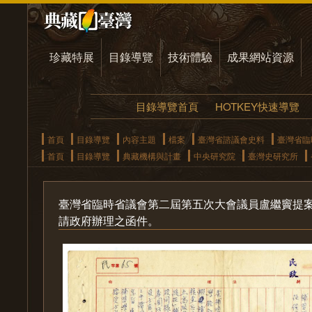
珍藏特展
目錄導覽
技術體驗
成果網站資源
目錄導覽首頁
HOTKEY快速導覽
首頁
目錄導覽
內容主題
檔案
臺灣省諮議會史料
臺灣省臨
首頁
目錄導覽
典藏機構與計畫
中央研究院
臺灣史研究所
臺灣省臨時省議會第二屆第五次大會議員盧繼竇提
請政府辦理之函件。