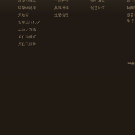
建築排排站
主題分類
學術研究
線上
建築轉轉樂
典藏機構
創意加值
時間
天地宮
進階搜尋
跟著
旅行
安平追想1661
工藝大冒險
原住民儀式
原住民服飾
中央