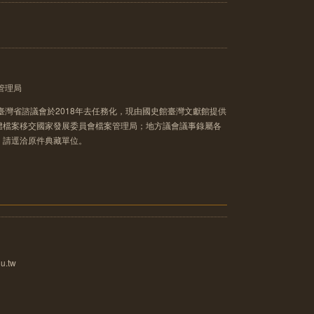
管理局
臺灣省諮議會於2018年去任務化，現由國史館臺灣文獻館提供
體檔案移交國家發展委員會檔案管理局；地方議會議事錄屬各
，請逕洽原件典藏單位。
u.tw