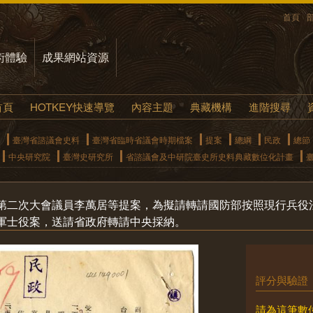
首頁
術體驗
成果網站資源
首頁
HOTKEY快速導覽
內容主題
典藏機構
進階搜尋
臺灣省諮議會史料
臺灣省臨時省議會時期檔案
提案
總綱
民政
總節
中央研究院
臺灣史研究所
省諮議會及中研院臺史所史料典藏數位化計畫
第二次大會議員李萬居等提案，為擬請轉請國防部按照現行兵役
軍士役案，送請省政府轉請中央採納。
評分與驗證
請為這筆數