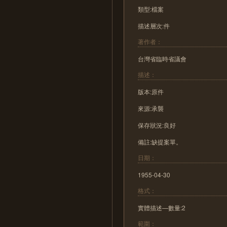
類型:檔案
描述層次:件
著作者：
台灣省臨時省議會
描述：
版本:原件
來源:承襲
保存狀況:良好
備註:缺提案單。
日期：
1955-04-30
格式：
實體描述—數量:2
範圍：