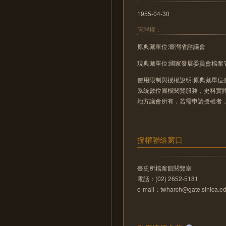
1955-04-30
管理權：
原典藏單位:臺灣省諮議會
現典藏單位:國家發展委員會檔案
使用限制與授權說明:原典藏單位
系統數位圖檔閱覽服務，史料實
地方議會所有，若需申請授權者
授權聯絡窗口
臺史所檔案館閱覽室
電話：(02) 2652-5181
e-mail：twharch@gate.sinica.ed