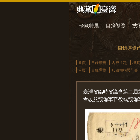
珍藏特展
目錄導覽
技
目錄導覽
首頁
目錄導覽
內容主題
檔案
首頁
目錄導覽
典藏機構與計畫
臺灣省臨時省議會第二屆
者改服預備軍官役或預備