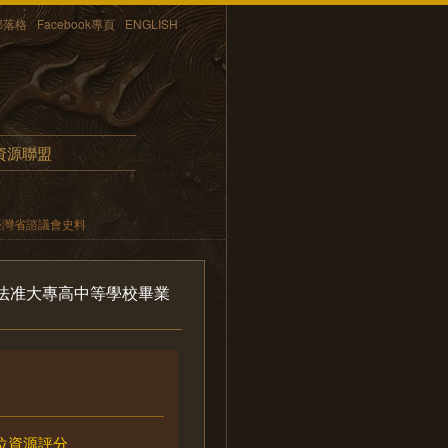
部落格
Facebook專頁
ENGLISH
資源聯盟
臺灣省諮議會史料
法准大專高中等學校畢業
位資源評分